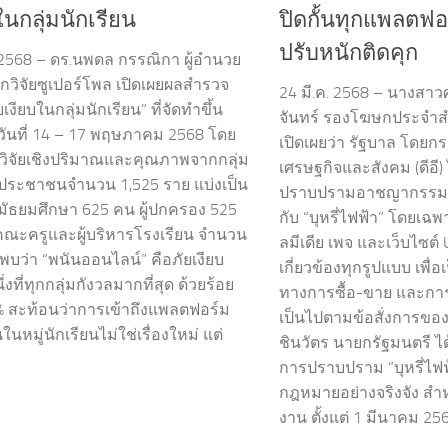
ในกลุ่มนักเรียน
ปิดกั้นทุกแพลตฟอ
ปรับหนักติดคุก
 2568 – ดร.นพดล กรรณิกา ผู้อำนวย
กวิจัยซูเปอร์โพล เปิดเผยผลสำรวจ
24 มี.ค. 2568 – นางสาว
ัยเงียบในกลุ่มนักเรียน” ที่จัดทำขึ้น
จันทร์ รองโฆษกประจำส
วันที่ 14 – 17 พฤษภาคม 2568 โดย
เปิดเผยว่า รัฐบาล โดยกระ
ิธีวิจัยเชิงปริมาณและคุณภาพจากกลุ่ม
เศรษฐกิจและสังคม (ดีอี) 
งประชาชนจำนวน 1,525 ราย แบ่งเป็น
ปราบปรามอาชญากรรมออน
นมัธยมศึกษา 625 คน ผู้ปกครอง 525
กับ “บุหรี่ไฟฟ้า” โดยเฉ
ะครูและผู้บริหารโรงเรียน จำนวน
ลมีเดีย เพจ และเว็บไซต์ 
พบว่า “พนันออนไลน์” คือภัยเงียบ
เกี่ยวข้องทุกรูปแบบ เพื่
ึ่งที่ทุกกลุ่มกังวลมากที่สุด ด้วยร้อย
ทางการซื้อ-ขาย และการ
% สะท้อนว่าการเข้าถึงแพลตฟอร์ม
เป็นไปตามข้อสั่งการข
นหมู่นักเรียนไม่ใช่เรื่องใหม่ แต่
ชินวัตร นายกรัฐมนตรี ไ
การปราบปราม “บุหรี่ไฟฟ้
กฎหมายอย่างจริงจัง สำ
งาน ตั้งแต่ 1 มีนาคม 25