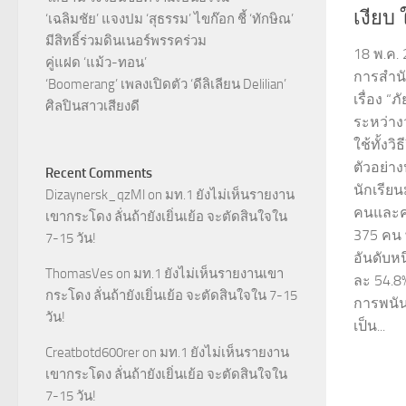
เงียบ 
‘เฉลิมชัย’ แจงปม ‘สุธรรม’ ไขก๊อก ชี้ ‘ทักษิณ’
มีสิทธิ์ร่วมดินเนอร์พรรคร่วม
18 พ.ค.
คู่แฝด ‘แม้ว-ทอน’
การสำนั
‘Boomerang’ เพลงเปิดตัว ‘ดีลิเลียน Delilian’
เรื่อง “ภ
ศิลปินสาวเสียงดี
ระหว่าง
ใช้ทั้งว
ตัวอย่า
Recent Comments
นักเรีย
Dizaynersk_qzMl
on
มท.1 ยังไม่เห็นรายงาน
คนและคณ
เขากระโดง ลั่นถ้ายังเยิ่นเย้อ จะตัดสินใจใน
375 คน 
7-15 วัน!
อันดับหน
ThomasVes
on
มท.1 ยังไม่เห็นรายงานเขา
ละ 54.8
กระโดง ลั่นถ้ายังเยิ่นเย้อ จะตัดสินใจใน 7-15
การพนันใ
วัน!
เป็น...
Creatbotd600rer
on
มท.1 ยังไม่เห็นรายงาน
เขากระโดง ลั่นถ้ายังเยิ่นเย้อ จะตัดสินใจใน
7-15 วัน!