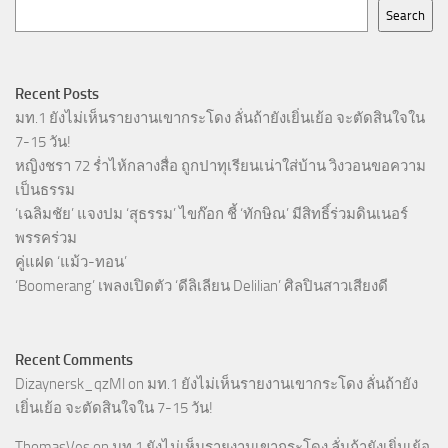
Search
Recent Posts
มท.1 ยังไม่เห็นรายงานเขากระโดง ลั่นถ้ายังเยิ่นเย้อ จะตัดสินใจใน
7-15 วัน!
หญิงชรา 72 ร่ำไห้กลางสื่อ ถูกปาทุเรียนเน่าใส่บ้าน วิงวอนขอความ
เป็นธรรม
‘เฉลิมชัย’ แจงปม ‘สุธรรม’ ไขก๊อก ชี้ ‘ทักษิณ’ มีสิทธิ์ร่วมดินเนอร์
พรรคร่วม
คู่แฝด ‘แม้ว-ทอน’
‘Boomerang’ เพลงเปิดตัว ‘ดีลิเลียน Delilian’ ศิลปินสาวเสียงดี
Recent Comments
Dizaynersk_qzMl
on
มท.1 ยังไม่เห็นรายงานเขากระโดง ลั่นถ้ายัง
เยิ่นเย้อ จะตัดสินใจใน 7-15 วัน!
ThomasVes
on
มท.1 ยังไม่เห็นรายงานเขากระโดง ลั่นถ้ายังเยิ่นเย้อ