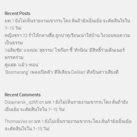
Recent Posts
มท.1 ยังไม่เห็นรายงานเขากระโดง ลั่นถ้ายังเยิ่นเย้อ จะตัดสินใจใน
7-15 วัน!
หญิงชรา 72 ร่ำไห้กลางสื่อ ถูกปาทุเรียนเน่าใส่บ้าน วิงวอนขอความ
เป็นธรรม
‘เฉลิมชัย’ แจงปม ‘สุธรรม’ ไขก๊อก ชี้ ‘ทักษิณ’ มีสิทธิ์ร่วมดินเนอร์
พรรคร่วม
คู่แฝด ‘แม้ว-ทอน’
‘Boomerang’ เพลงเปิดตัว ‘ดีลิเลียน Delilian’ ศิลปินสาวเสียงดี
Recent Comments
Dizaynersk_qzMl
on
มท.1 ยังไม่เห็นรายงานเขากระโดง ลั่นถ้ายัง
เยิ่นเย้อ จะตัดสินใจใน 7-15 วัน!
ThomasVes
on
มท.1 ยังไม่เห็นรายงานเขากระโดง ลั่นถ้ายังเยิ่นเย้อ
จะตัดสินใจใน 7-15 วัน!