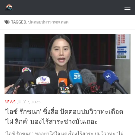
Skip to content
TAGGED:
ปดตอบปมววาทะเดอด
NEWS
JULY 7, 2025
‘ไอซ์ รักชนก’ ชิ่งสื่อ ปัดตอบปมวิวาทะเดือด
‘ไผ่ ลิกค์’ มองไร้สาระช่างมันเถอะ
“ไอซ์ รักชนก” ขออย่าใส่ใจ แค่เรื่องไร้สาระ ปมวิวาทะ “ไผ่