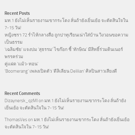
Recent Posts
มท.1 ยังไม่เห็นรายงานเขากระโดง ลั่นถ้ายังเยิ่นเย้อ จะตัดสินใจใน
7-15 วัน!
หญิงชรา 72 ร่ำไห้กลางสื่อ ถูกปาทุเรียนเน่าใส่บ้าน วิงวอนขอความ
เป็นธรรม
‘เฉลิมชัย’ แจงปม ‘สุธรรม’ ไขก๊อก ชี้ ‘ทักษิณ’ มีสิทธิ์ร่วมดินเนอร์
พรรคร่วม
คู่แฝด ‘แม้ว-ทอน’
‘Boomerang’ เพลงเปิดตัว ‘ดีลิเลียน Delilian’ ศิลปินสาวเสียงดี
Recent Comments
Dizaynersk_qzMl
on
มท.1 ยังไม่เห็นรายงานเขากระโดง ลั่นถ้ายัง
เยิ่นเย้อ จะตัดสินใจใน 7-15 วัน!
ThomasVes
on
มท.1 ยังไม่เห็นรายงานเขากระโดง ลั่นถ้ายังเยิ่นเย้อ
จะตัดสินใจใน 7-15 วัน!