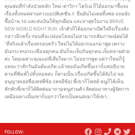
คุณพ่อที่กำลังป่วยหลัก ใหม่-ดาวิกา โฮร์เน่ ก็ได้ออกมาชี้แจง
เรื่องทั้งหมดผ่านทางแอปพิเคชั่น X ยืนยันไม่เคยทิ้งพ่อ แถมยัง
ซื้อบ้าน รถ และส่งเงินให้ทุกเดือน และล่าสุดในงาน BRAVE
NEW WORLD NIGHT RUN เจ้าตัวก็ได้ออกมาเปิดใจถึงเรื่องดัง
กล่าวอีกครั้ง ก่อนที่จะปล่อยโฮจนไม่สามารถสัมภาษณ์ต่อได้
“ที่จริงแล้วเรื่องครอบครัว ใหม่ไม่ได้อยากออกมาพูด เพราะ
มันกระทบกระเทือนทุกคน มันก็จะเจ็บกันทุกคน เจ็บหลายฝ่าย
ค่ะ โดยเฉพาะคุณแม่ที่เสียใจมาก ไม่อยากพูด แต่ว่าใหม่ก็รู้
แหละว่าสักวันมันต้องเกิด แล้วพอมันเกิดขึ้นเราก็แค่อธิบาย
ตามที่พิมพ์ไปทั้งหมดค่ะ ก็ตามนั้น (เรื่องเกิดขึ้นได้ยังไง) ขอ
อนุญาตเอ่ยชื่อเพจพี่ซ้อ (เพจอีซ้อ) พี่เขาก็โพสต์ หนูก็ได้เห็น
สักพักพี่เขาก็ได้ติดต่อมาถามหนูส่วนตัว ติดต่อมาทางผู้จัดการ
เหมือนทางนั้นเขาก็บอกว่าใครเป็นคนส่งมาให้เขา...
FOLLOW: