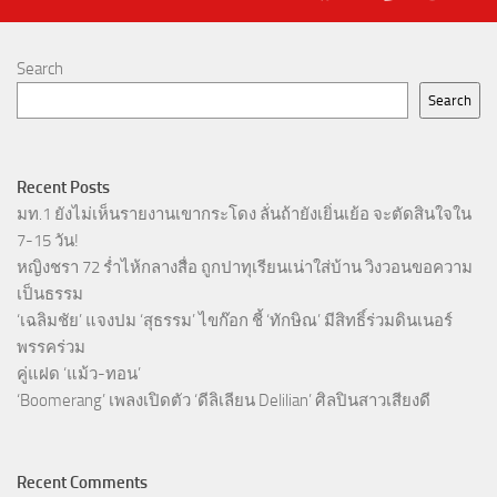
Search
Search
Recent Posts
มท.1 ยังไม่เห็นรายงานเขากระโดง ลั่นถ้ายังเยิ่นเย้อ จะตัดสินใจใน
7-15 วัน!
หญิงชรา 72 ร่ำไห้กลางสื่อ ถูกปาทุเรียนเน่าใส่บ้าน วิงวอนขอความ
เป็นธรรม
‘เฉลิมชัย’ แจงปม ‘สุธรรม’ ไขก๊อก ชี้ ‘ทักษิณ’ มีสิทธิ์ร่วมดินเนอร์
พรรคร่วม
คู่แฝด ‘แม้ว-ทอน’
‘Boomerang’ เพลงเปิดตัว ‘ดีลิเลียน Delilian’ ศิลปินสาวเสียงดี
Recent Comments