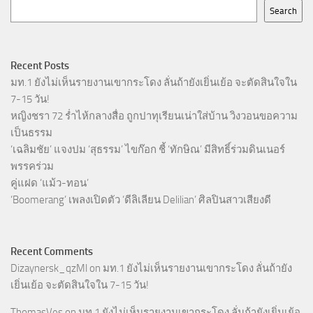
Search
Recent Posts
มท.1 ยังไม่เห็นรายงานเขากระโดง ลั่นถ้ายังเยิ่นเย้อ จะตัดสินใจใน
7-15 วัน!
หญิงชรา 72 ร่ำไห้กลางสื่อ ถูกปาทุเรียนเน่าใส่บ้าน วิงวอนขอความ
เป็นธรรม
‘เฉลิมชัย’ แจงปม ‘สุธรรม’ ไขก๊อก ชี้ ‘ทักษิณ’ มีสิทธิ์ร่วมดินเนอร์
พรรคร่วม
คู่แฝด ‘แม้ว-ทอน’
‘Boomerang’ เพลงเปิดตัว ‘ดีลิเลียน Delilian’ ศิลปินสาวเสียงดี
Recent Comments
Dizaynersk_qzMl
on
มท.1 ยังไม่เห็นรายงานเขากระโดง ลั่นถ้ายัง
เยิ่นเย้อ จะตัดสินใจใน 7-15 วัน!
ThomasVes
on
มท.1 ยังไม่เห็นรายงานเขากระโดง ลั่นถ้ายังเยิ่นเย้อ