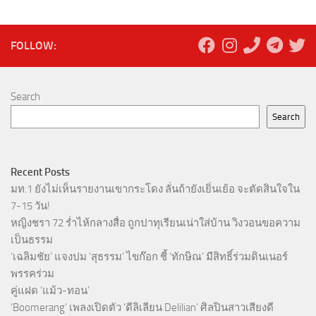
FOLLOW:
Search
Search
Recent Posts
มท.1 ยังไม่เห็นรายงานเขากระโดง ลั่นถ้ายังเยิ่นเย้อ จะตัดสินใจใน
7-15 วัน!
หญิงชรา 72 ร่ำไห้กลางสื่อ ถูกปาทุเรียนเน่าใส่บ้าน วิงวอนขอความ
เป็นธรรม
‘เฉลิมชัย’ แจงปม ‘สุธรรม’ ไขก๊อก ชี้ ‘ทักษิณ’ มีสิทธิ์ร่วมดินเนอร์
พรรคร่วม
คู่แฝด ‘แม้ว-ทอน’
‘Boomerang’ เพลงเปิดตัว ‘ดีลิเลียน Delilian’ ศิลปินสาวเสียงดี