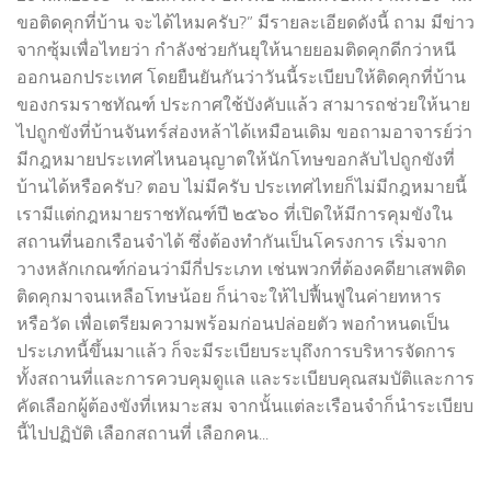
ขอติดคุกที่บ้าน จะได้ไหมครับ?” มีรายละเอียดดังนี้ ถาม มีข่าว
จากซุ้มเพื่อไทยว่า กำลังช่วยกันยุให้นายยอมติดคุกดีกว่าหนี
ออกนอกประเทศ โดยยืนยันกันว่าวันนี้ระเบียบให้ติดคุกที่บ้าน
ของกรมราชทัณฑ์ ประกาศใช้บังคับแล้ว สามารถช่วยให้นาย
ไปถูกขังที่บ้านจันทร์ส่องหล้าได้เหมือนเดิม ขอถามอาจารย์ว่า
มีกฎหมายประเทศไหนอนุญาตให้นักโทษขอกลับไปถูกขังที่
บ้านได้หรือครับ? ตอบ ไม่มีครับ ประเทศไทยก็ไม่มีกฎหมายนี้
เรามีแต่กฎหมายราชทัณฑ์ปี ๒๕๖๐ ที่เปิดให้มีการคุมขังใน
สถานที่นอกเรือนจำได้ ซึ่งต้องทำกันเป็นโครงการ เริ่มจาก
วางหลักเกณฑ์ก่อนว่ามีกี่ประเภท เช่นพวกที่ต้องคดียาเสพติด
ติดคุกมาจนเหลือโทษน้อย ก็น่าจะให้ไปฟื้นฟูในค่ายทหาร
หรือวัด เพื่อเตรียมความพร้อมก่อนปล่อยตัว พอกำหนดเป็น
ประเภทนี้ขึ้นมาแล้ว ก็จะมีระเบียบระบุถึงการบริหารจัดการ
ทั้งสถานที่และการควบคุมดูแล และระเบียบคุณสมบัติและการ
คัดเลือกผู้ต้องขังที่เหมาะสม จากนั้นแต่ละเรือนจำก็นำระเบียบ
นี้ไปปฏิบัติ เลือกสถานที่ เลือกคน...