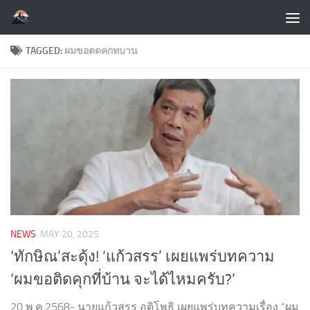
Skip to content
TAGGED:
ผมขอตดคกทบาน
NEWS
MAY 20, 2025
‘ทักษิณ’สะดุ้ง! ‘แก้วสรร’ เผยแพร่บทความ
‘ผมขอติดคุกที่บ้าน จะได้ไหมครับ?’
20 พ.ค.2568- นายแก้วสรร อติโพธิ เผยแพร่บทความเรื่อง “ผม