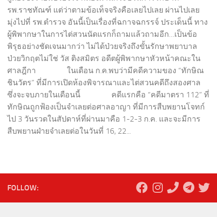
รพ.ราชทัณฑ์ แต่ว่าตามข้อเท็จจริงคือเลยไปเลย ผ่านไปเลย
มุ่งไปที่ รพ.ตำรวจ อันนี้เป็นเรื่องที่ฉกาจฉกรรจ์ ประเด็นนี้ ทาง
ผู้พิพากษาในการไต่สวนนัดแรกก็ถามแล้วถามอีก…เป็นข้อ
พิรุธอย่างชัดเจนมากว่า ไม่ได้ป่วยจริงถึงขั้นรักษาพยาบาล
ป่วยวิกฤตไม่ใช่ วัส ติงสมิตร อดีตผู้พิพากษาหัวหน้าคณะใน
ศาลฎีกา ในเดือน ก.ค.พบว่ามีคดีความของ “ทักษิณ
ชินวัตร” ที่มีการเปิดห้องพิจารณาและไต่สวนคดีถึงสองศาล
ซึ่งจะจบภายในเดือนนี้ คดีแรกคือ “คดีมาตรา 112” ที่
ทักษิณถูกฟ้องเป็นจำเลยต่อศาลอาญา ที่มีการสืบพยานโจทก์
ไป 3 วันรวดในสัปดาห์ที่ผ่านมาคือ 1-2-3 ก.ค. และจะมีการ
สืบพยานฝ่ายจำเลยต่อในวันที่ 16, 22...
FOLLOW: