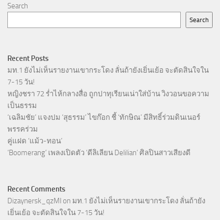
Search
Search
Recent Posts
มท.1 ยังไม่เห็นรายงานเขากระโดง ลั่นถ้ายังเยิ่นเย้อ จะตัดสินใจใน
7-15 วัน!
หญิงชรา 72 ร่ำไห้กลางสื่อ ถูกปาทุเรียนเน่าใส่บ้าน วิงวอนขอความ
เป็นธรรม
‘เฉลิมชัย’ แจงปม ‘สุธรรม’ ไขก๊อก ชี้ ‘ทักษิณ’ มีสิทธิ์ร่วมดินเนอร์
พรรคร่วม
คู่แฝด ‘แม้ว-ทอน’
‘Boomerang’ เพลงเปิดตัว ‘ดีลิเลียน Delilian’ ศิลปินสาวเสียงดี
Recent Comments
Dizaynersk_qzMl
on
มท.1 ยังไม่เห็นรายงานเขากระโดง ลั่นถ้ายัง
เยิ่นเย้อ จะตัดสินใจใน 7-15 วัน!