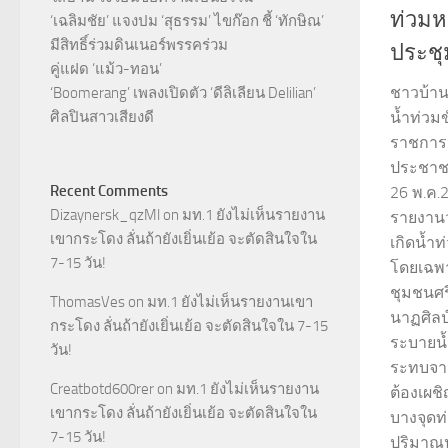
ท่วมห
‘เฉลิมชัย’ แจงปม ‘สุธรรม’ ไขก๊อก ชี้ ‘ทักษิณ’
มีสิทธิ์ร่วมดินเนอร์พรรคร่วม
ประชุ
คู่แฝด ‘แม้ว-ทอน’
ชาวบ้าน
‘Boomerang’ เพลงเปิดตัว ‘ดีลิเลียน Delilian’
ศิลปินสาวเสียงดี
น้ำท่วม
ราชการป
ประชาชน
Recent Comments
26 พ.ค.2
Dizaynersk_qzMl
on
มท.1 ยังไม่เห็นรายงาน
รายงานว
เขากระโดง ลั่นถ้ายังเยิ่นเย้อ จะตัดสินใจใน
เกิดน้ำท
7-15 วัน!
โดยเฉพาะ
ชุมชนศรี
ThomasVes
on
มท.1 ยังไม่เห็นรายงานเขา
นาฏศิลป
กระโดง ลั่นถ้ายังเยิ่นเย้อ จะตัดสินใจใน 7-15
ระบายน้
วัน!
ระทบจาก
Creatbotd600rer
on
มท.1 ยังไม่เห็นรายงาน
ต้องเผชิ
เขากระโดง ลั่นถ้ายังเยิ่นเย้อ จะตัดสินใจใน
บางจุดท่
7-15 วัน!
ปริมาณ