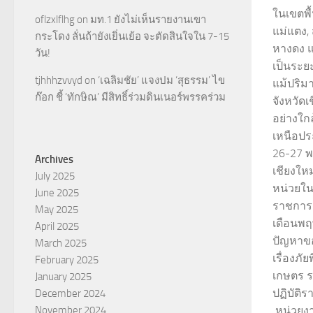
ในเขตพื้
oflzxlflhg
on
มท.1 ยังไม่เห็นรายงานเขา
แม่แตง,
กระโดง ลั่นถ้ายังเยิ่นเย้อ จะตัดสินใจใน 7-15
หางดง แ
วัน!
เป็นระยะ
tjhhhzvvyd
on
‘เฉลิมชัย’ แจงปม ‘สุธรรม’ ไข
แม้ปริม
ก๊อก ชี้ ‘ทักษิณ’ มีสิทธิ์ร่วมดินเนอร์พรรคร่วม
จังหวัดเ
อย่างใก
เหนือปร
26-27 พ
Archives
เชียงให
July 2025
หน่วยใน
June 2025
ราชการ
May 2025
เดือนพฤ
April 2025
ปัญหาข
March 2025
เรื่องภ
February 2025
เกษตร ร
January 2025
ปฏิบัติ
December 2024
November 2024
หน่วยงา