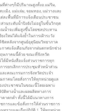
นที่ต่างๆก็มีปริมาณสูงทั้งอ.แม่ริม,
 สะเมิง, แม่แจ่ม, จอมทอง, แม่วางและ
ต่ละพื้นที่มีการแจ้งเตือนประชาชน
ส่วนระดับน้ำปิงยังไม่อยู่ในขั้นวิกฤต
าณน้ำจะเพิ่มสูงขึ้นโดยชลประทาน
ชียงใหม่ได้แจ้งย้ำในการเฝ้าระวัง
ล้ชิดหลังจากศูนย์อุตุนิยมวิทยาภาค
ะกาศแจ้งเตือนภัยจากฝนตกหนักช่วง
ฤษภาคมนี้ด้วย ขณะที่จังหวัด
ม่ได้มีหนังสือแจ้งส่วนราชการทุก
การยกเลิกการประชุมหัวหน้าส่วน
และคณะกรมการจังหวัดประจำ
ษภาคมโดยสั่งการให้ทุกหน่วยดูแล
องประชาชนในขณะนี้โดยเฉพาะ
ัยพิบัติทางน้ำและผลผลิตทางการ
าคาตกต่ำ ทั้งนี้ได้มีแนวทางการ
ราชการและข้อสั่งการให้ส่วนราชการ
นทราบและถือปฏิบัติ 1. ให้ทุกหน่วย