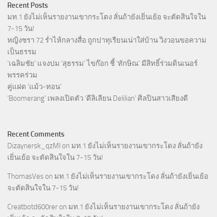
Recent Posts
มท.1 ยังไม่เห็นรายงานเขากระโดง ลั่นถ้ายังเยิ่นเย้อ จะตัดสินใจใน
7-15 วัน!
หญิงชรา 72 ร่ำไห้กลางสื่อ ถูกปาทุเรียนเน่าใส่บ้าน วิงวอนขอความ
เป็นธรรม
‘เฉลิมชัย’ แจงปม ‘สุธรรม’ ไขก๊อก ชี้ ‘ทักษิณ’ มีสิทธิ์ร่วมดินเนอร์
พรรคร่วม
คู่แฝด ‘แม้ว-ทอน’
‘Boomerang’ เพลงเปิดตัว ‘ดีลิเลียน Delilian’ ศิลปินสาวเสียงดี
Recent Comments
Dizaynersk_qzMl
on
มท.1 ยังไม่เห็นรายงานเขากระโดง ลั่นถ้ายัง
เยิ่นเย้อ จะตัดสินใจใน 7-15 วัน!
ThomasVes
on
มท.1 ยังไม่เห็นรายงานเขากระโดง ลั่นถ้ายังเยิ่นเย้อ
จะตัดสินใจใน 7-15 วัน!
Creatbotd600rer
on
มท.1 ยังไม่เห็นรายงานเขากระโดง ลั่นถ้ายัง