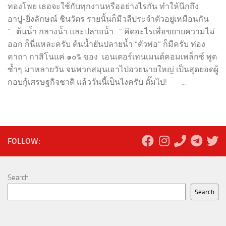
ทองโพย เธอจะใช้กับทุกงานหรืออย่างไรกัน ทำให้นึกถึง
อาปู-ยิ่งลักษณ์ ชินวัตร รายนั้นก็มีวลีประจำตัวอยู่เหมือนกัน
“…ต้นน้ำ กลางน้ำ และปลายน้ำ…” คิดอะไรเพื่อขยายความไม่
ออก ก็นี่แหละครับ ต้นน้ำยันปลายน้ำ “ตัวพ่อ” ก็มีครับ ท่อง
คาถา กาสิโนแค่ ๑๐% ของ เอนเตอร์เทนเมนต์คอมเพล็กซ์ พูด
ซ้ำๆ มาหลายวัน จนพวกสมุนเอาไปอวยนายใหญ่ เป็นสุดยอดผู้
กอบกู้เศรษฐกิจชาติ แล้ววันนี้เป็นไงครับ ตั๊มไบ่! ...
FOLLOW:
Search
Search