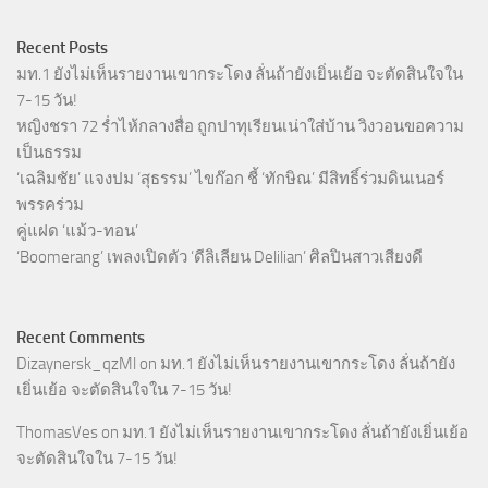
Recent Posts
มท.1 ยังไม่เห็นรายงานเขากระโดง ลั่นถ้ายังเยิ่นเย้อ จะตัดสินใจใน
7-15 วัน!
หญิงชรา 72 ร่ำไห้กลางสื่อ ถูกปาทุเรียนเน่าใส่บ้าน วิงวอนขอความ
เป็นธรรม
‘เฉลิมชัย’ แจงปม ‘สุธรรม’ ไขก๊อก ชี้ ‘ทักษิณ’ มีสิทธิ์ร่วมดินเนอร์
พรรคร่วม
คู่แฝด ‘แม้ว-ทอน’
‘Boomerang’ เพลงเปิดตัว ‘ดีลิเลียน Delilian’ ศิลปินสาวเสียงดี
Recent Comments
Dizaynersk_qzMl
on
มท.1 ยังไม่เห็นรายงานเขากระโดง ลั่นถ้ายัง
เยิ่นเย้อ จะตัดสินใจใน 7-15 วัน!
ThomasVes
on
มท.1 ยังไม่เห็นรายงานเขากระโดง ลั่นถ้ายังเยิ่นเย้อ
จะตัดสินใจใน 7-15 วัน!