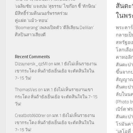
สันตะ
‘เฉลิมชัย’ แจงปม ‘สุธรรม’ ไขก๊อก ชี้ ‘ทักษิณ’
มีสิทธิ์ร่วมดินเนอร์พรรคร่วม
ในพระ
คู่แฝด ‘แม้ว-ทอน’
พระคาร์
‘Boomerang’ เพลงเปิดตัว ‘ดีลิเลียน Delilian’
ศิลปินสาวเสียงดี
กลายเป
สหรัฐอเม
โลกเลือ
Recent Comments
คาทอลิก
Dizaynersk_qzMl
on
มท.1 ยังไม่เห็นรายงาน
สันตะปาป
เขากระโดง ลั่นถ้ายังเยิ่นเย้อ จะตัดสินใจใน
ขึ้นจากป
7-15 วัน!
สัญญาณว
สันตะปา
ThomasVes
on
มท.1 ยังไม่เห็นรายงานเขา
ลับในนค
กระโดง ลั่นถ้ายังเยิ่นเย้อ จะตัดสินใจใน 7-15
(Photo b
วัน!
เบิร์ต ฟ
Creatbotd600rer
on
มท.1 ยังไม่เห็นรายงาน
สันตะปา
เขากระโดง ลั่นถ้ายังเยิ่นเย้อ จะตัดสินใจใน
โรมันคา
7-15 วัน!
“เลโอที่