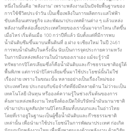
หนึ่งในนั้นคือ “พลังงาน” เพราะพลังงานเป็นปัจจัยพื้นฐานของ
การใช้ชีวิตประจำวัน เป็นเชื้อเพลิงในการผลิตกระแสไฟฟ้า
ขับเคลื่อนเศรษฐกิจ และพัฒนาประเทศด้านต่าง ๆ แล้วแหล่ง
พลังงานที่หล่อเลี้ยงประเทศไทยของเรานั้นมาจากไหน เกิดขึ้น
เมื่อไหร่ เริ่มต้นเมื่อ 100 กว่าปีที่แล้ว นับตั้งแต่ที่มีการพบ
น้ำมันดิบซึมขึ้นมาบนพื้นดินที่ อ.ฝาง จ.เชียงใหม่ ในปี 2461
การพบน้ำมันดิบในครั้งนั้น นับเป็นการจุดประกายความหวัง
ในการมีแหล่งพลังงานในบ้านของเราเอง แม้จะรู้ว่ามี
ทรัพยากรปิโตรเลียมซึ่งก็คือน้ำมันดิบและก๊าซธรรมชาติอยู่ใต้
พื้นพิภพ แต่การนำปิโตรเลียมขึ้นมาใช้ประโยชน์นั้นไม่ใช่
เรื่องง่าย เพราะในขณะนั้น หลายอย่างเป็นเรื่องใหม่ของ
ประเทศไทย ประกอบกับข้อจำกัดที่ยังมีหลายด้าน ไม่ว่าจะเป็น
เทคโนโลยี เงินทุน หรือองค์ความรู้ในช่วงเริ่มต้นของการ
ค้นหาแหล่งพลังงาน ไทยจึงต้องเปิดให้บริษัทน้ำมันนานาชาติ
เข้ามาประมูลสัมปทานปิโตรเลียมทั้งบนบกและในอ่าวไทย
โดยที่เราอยู่ในฐานะเป็นผู้ซื้อน้ำมันดิบและก๊าซธรรมชาติ
เหล่านั้น เพื่อนำมาใช้ประโยชน์ในการพัฒนาประเทศ ก่อเกิด
นักบุกเบิกพลังงานไทย เพื่อพึ่งพาตนเองด้านพลังงาน ด้วยวิสัย