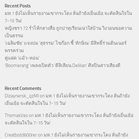
Recent Posts
มท.1 ยังไม่เห็นรายงานเขากระโดง ลั่นถ้ายังเยิ่นเย้อ จะตัดสินใจใน
7-15 วัน!
หญิงชรา 72 ร่ำไห้กลางสื่อ ถูกปาทุเรียนเน่าใส่บ้าน วิงวอนขอความ
เป็นธรรม
‘เฉลิมชัย’ แจงปม ‘สุธรรม’ ไขก๊อก ชี้ ‘ทักษิณ’ มีสิทธิ์ร่วมดินเนอร์
พรรคร่วม
คู่แฝด ‘แม้ว-ทอน’
‘Boomerang’ เพลงเปิดตัว ‘ดีลิเลียน Delilian’ ศิลปินสาวเสียงดี
Recent Comments
Dizaynersk_qzMl
on
มท.1 ยังไม่เห็นรายงานเขากระโดง ลั่นถ้ายัง
เยิ่นเย้อ จะตัดสินใจใน 7-15 วัน!
ThomasVes
on
มท.1 ยังไม่เห็นรายงานเขากระโดง ลั่นถ้ายังเยิ่นเย้อ
จะตัดสินใจใน 7-15 วัน!
Creatbotd600rer
on
มท.1 ยังไม่เห็นรายงานเขากระโดง ลั่นถ้ายัง