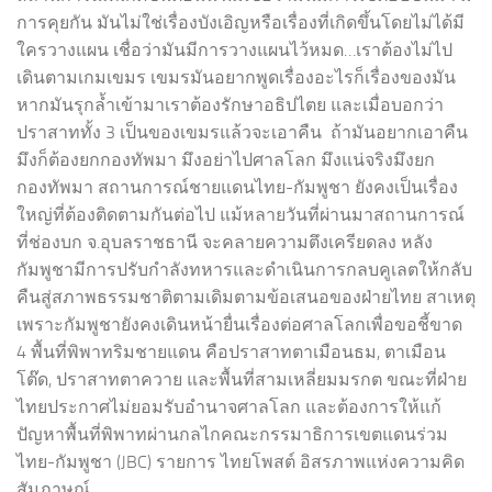
การคุยกัน มันไม่ใช่เรื่องบังเอิญหรือเรื่องที่เกิดขึ้นโดยไม่ได้มี
ใครวางแผน เชื่อว่ามันมีการวางแผนไว้หมด…เราต้องไม่ไป
เดินตามเกมเขมร เขมรมันอยากพูดเรื่องอะไรก็เรื่องของมัน
หากมันรุกล้ำเข้ามาเราต้องรักษาอธิปไตย และเมื่อบอกว่า
ปราสาททั้ง 3 เป็นของเขมรแล้วจะเอาคืน ถ้ามันอยากเอาคืน
มึงก็ต้องยกกองทัพมา มึงอย่าไปศาลโลก มึงแน่จริงมึงยก
กองทัพมา สถานการณ์ชายแดนไทย-กัมพูชา ยังคงเป็นเรื่อง
ใหญ่ที่ต้องติดตามกันต่อไป แม้หลายวันที่ผ่านมาสถานการณ์
ที่ช่องบก จ.อุบลราชธานี จะคลายความตึงเครียดลง หลัง
กัมพูชามีการปรับกำลังทหารและดำเนินการกลบคูเลตให้กลับ
คืนสู่สภาพธรรมชาติตามเดิมตามข้อเสนอของฝ่ายไทย สาเหตุ
เพราะกัมพูชายังคงเดินหน้ายื่นเรื่องต่อศาลโลกเพื่อขอชี้ขาด
4 พื้นที่พิพาทริมชายแดน คือปราสาทตาเมือนธม, ตาเมือน
โต๊ด, ปราสาทตาควาย และพื้นที่สามเหลี่ยมมรกต ขณะที่ฝ่าย
ไทยประกาศไม่ยอมรับอำนาจศาลโลก และต้องการให้แก้
ปัญหาพื้นที่พิพาทผ่านกลไกคณะกรรมาธิการเขตแดนร่วม
ไทย-กัมพูชา (JBC) รายการ ไทยโพสต์ อิสรภาพแห่งความคิด
สัมภาษณ์...