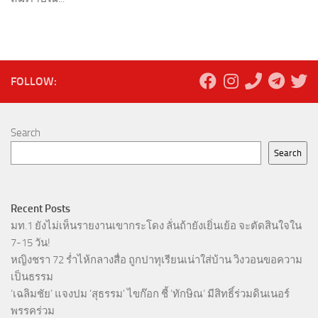
FOLLOW:
Search
Search
Recent Posts
มท.1 ยังไม่เห็นรายงานเขากระโดง ลั่นถ้ายังเยิ่นเย้อ จะตัดสินใจใน
7-15 วัน!
หญิงชรา 72 ร่ำไห้กลางสื่อ ถูกปาทุเรียนเน่าใส่บ้าน วิงวอนขอความ
เป็นธรรม
‘เฉลิมชัย’ แจงปม ‘สุธรรม’ ไขก๊อก ชี้ ‘ทักษิณ’ มีสิทธิ์ร่วมดินเนอร์
พรรคร่วม