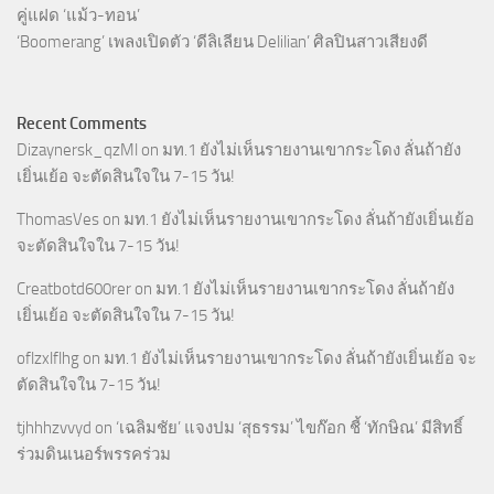
คู่แฝด ‘แม้ว-ทอน’
‘Boomerang’ เพลงเปิดตัว ‘ดีลิเลียน Delilian’ ศิลปินสาวเสียงดี
Recent Comments
Dizaynersk_qzMl
on
มท.1 ยังไม่เห็นรายงานเขากระโดง ลั่นถ้ายัง
เยิ่นเย้อ จะตัดสินใจใน 7-15 วัน!
ThomasVes
on
มท.1 ยังไม่เห็นรายงานเขากระโดง ลั่นถ้ายังเยิ่นเย้อ
จะตัดสินใจใน 7-15 วัน!
Creatbotd600rer
on
มท.1 ยังไม่เห็นรายงานเขากระโดง ลั่นถ้ายัง
เยิ่นเย้อ จะตัดสินใจใน 7-15 วัน!
oflzxlflhg
on
มท.1 ยังไม่เห็นรายงานเขากระโดง ลั่นถ้ายังเยิ่นเย้อ จะ
ตัดสินใจใน 7-15 วัน!
tjhhhzvvyd
on
‘เฉลิมชัย’ แจงปม ‘สุธรรม’ ไขก๊อก ชี้ ‘ทักษิณ’ มีสิทธิ์
ร่วมดินเนอร์พรรคร่วม