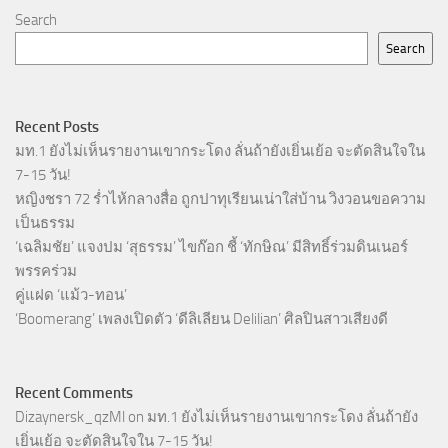
Search
Search
Recent Posts
มท.1 ยังไม่เห็นรายงานเขากระโดง ลั่นถ้ายังเยิ่นเย้อ จะตัดสินใจใน
7-15 วัน!
หญิงชรา 72 ร่ำไห้กลางสื่อ ถูกปาทุเรียนเน่าใส่บ้าน วิงวอนขอความ
เป็นธรรม
‘เฉลิมชัย’ แจงปม ‘สุธรรม’ ไขก๊อก ชี้ ‘ทักษิณ’ มีสิทธิ์ร่วมดินเนอร์
พรรคร่วม
คู่แฝด ‘แม้ว-ทอน’
‘Boomerang’ เพลงเปิดตัว ‘ดีลิเลียน Delilian’ ศิลปินสาวเสียงดี
Recent Comments
Dizaynersk_qzMl
on
มท.1 ยังไม่เห็นรายงานเขากระโดง ลั่นถ้ายัง
เยิ่นเย้อ จะตัดสินใจใน 7-15 วัน!