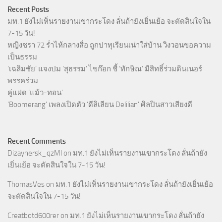
Recent Posts
มท.1 ยังไม่เห็นรายงานเขากระโดง ลั่นถ้ายังเยิ่นเย้อ จะตัดสินใจใน
7-15 วัน!
หญิงชรา 72 ร่ำไห้กลางสื่อ ถูกปาทุเรียนเน่าใส่บ้าน วิงวอนขอความ
เป็นธรรม
‘เฉลิมชัย’ แจงปม ‘สุธรรม’ ไขก๊อก ชี้ ‘ทักษิณ’ มีสิทธิ์ร่วมดินเนอร์
พรรคร่วม
คู่แฝด ‘แม้ว-ทอน’
‘Boomerang’ เพลงเปิดตัว ‘ดีลิเลียน Delilian’ ศิลปินสาวเสียงดี
Recent Comments
Dizaynersk_qzMl
on
มท.1 ยังไม่เห็นรายงานเขากระโดง ลั่นถ้ายัง
เยิ่นเย้อ จะตัดสินใจใน 7-15 วัน!
ThomasVes
on
มท.1 ยังไม่เห็นรายงานเขากระโดง ลั่นถ้ายังเยิ่นเย้อ
จะตัดสินใจใน 7-15 วัน!
Creatbotd600rer
on
มท.1 ยังไม่เห็นรายงานเขากระโดง ลั่นถ้ายัง