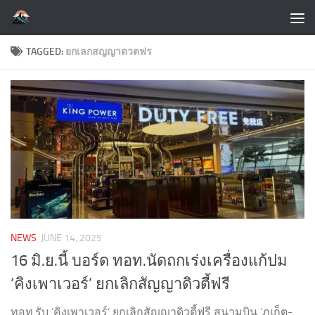
Skip to content
TAGGED:
ยกเลกสญญาดวตฟร
NEWS
JUNE 14, 2025
16 มิ.ย.นี้ บอร์ด ทอท.นัดถกเร่งเครื่องแก้ปม
‘คิงเพาเวอร์’ ยกเลิกสัญญาดิวตี้ฟรี
ทอท.รับ ‘คิงเพาเวอร์’ ยกเลิกสัญญาดิวตี้ฟรี สนามบิน ‘ภูเก็ต-