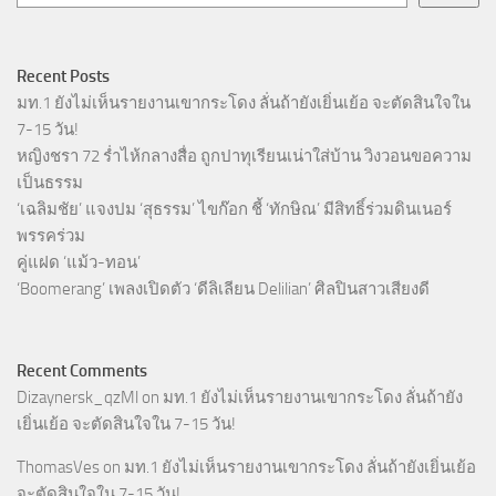
Recent Posts
มท.1 ยังไม่เห็นรายงานเขากระโดง ลั่นถ้ายังเยิ่นเย้อ จะตัดสินใจใน
7-15 วัน!
หญิงชรา 72 ร่ำไห้กลางสื่อ ถูกปาทุเรียนเน่าใส่บ้าน วิงวอนขอความ
เป็นธรรม
‘เฉลิมชัย’ แจงปม ‘สุธรรม’ ไขก๊อก ชี้ ‘ทักษิณ’ มีสิทธิ์ร่วมดินเนอร์
พรรคร่วม
คู่แฝด ‘แม้ว-ทอน’
‘Boomerang’ เพลงเปิดตัว ‘ดีลิเลียน Delilian’ ศิลปินสาวเสียงดี
Recent Comments
Dizaynersk_qzMl
on
มท.1 ยังไม่เห็นรายงานเขากระโดง ลั่นถ้ายัง
เยิ่นเย้อ จะตัดสินใจใน 7-15 วัน!
ThomasVes
on
มท.1 ยังไม่เห็นรายงานเขากระโดง ลั่นถ้ายังเยิ่นเย้อ
จะตัดสินใจใน 7-15 วัน!