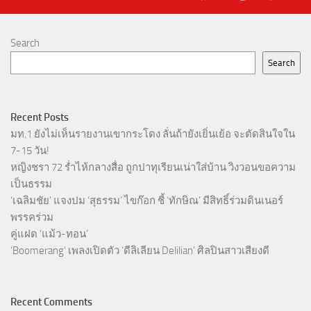
Search
Search
Recent Posts
มท.1 ยังไม่เห็นรายงานเขากระโดง ลั่นถ้ายังเยิ่นเย้อ จะตัดสินใจใน
7-15 วัน!
หญิงชรา 72 ร่ำไห้กลางสื่อ ถูกปาทุเรียนเน่าใส่บ้าน วิงวอนขอความ
เป็นธรรม
‘เฉลิมชัย’ แจงปม ‘สุธรรม’ ไขก๊อก ชี้ ‘ทักษิณ’ มีสิทธิ์ร่วมดินเนอร์
พรรคร่วม
คู่แฝด ‘แม้ว-ทอน’
‘Boomerang’ เพลงเปิดตัว ‘ดีลิเลียน Delilian’ ศิลปินสาวเสียงดี
Recent Comments