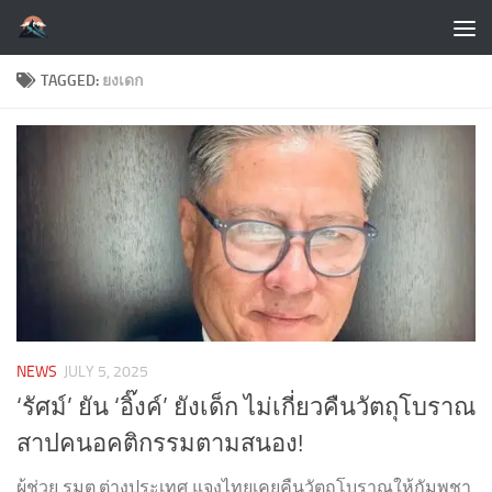
Skip to content
TAGGED:
ยงเดก
NEWS
JULY 5, 2025
‘รัศม์’ ยัน ‘อิ๊งค์’ ยังเด็ก ไม่เกี่ยวคืนวัตถุโบราณ
สาปคนอคติกรรมตามสนอง!
ผู้ช่วย รมต.ต่างประเทศ แจงไทยเคยคืนวัตถุโบราณให้กัมพูชา