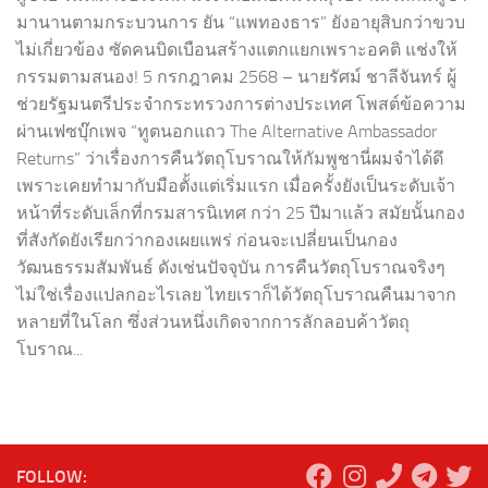
มานานตามกระบวนการ ยัน “แพทองธาร” ยังอายุสิบกว่าขวบ
ไม่เกี่ยวข้อง ซัดคนบิดเบือนสร้างแตกแยกเพราะอคติ แช่งให้
กรรมตามสนอง! 5 กรกฎาคม 2568 – นายรัศม์ ชาลีจันทร์ ผู้
ช่วยรัฐมนตรีประจำกระทรวงการต่างประเทศ โพสต์ข้อความ
ผ่านเฟซบุ๊กเพจ “ทูตนอกแถว The Alternative Ambassador
Returns” ว่าเรื่องการคืนวัตถุโบราณให้กัมพูชานี่ผมจำได้ดึ
เพราะเคยทำมากับมือตั้งแต่เริ่มแรก เมื่อครั้งยังเป็นระดับเจ้า
หน้าที่ระดับเล็กที่กรมสารนิเทศ กว่า 25 ปีมาแล้ว สมัยนั้นกอง
ที่สังกัดยังเรียกว่ากองเผยแพร่ ก่อนจะเปลี่ยนเป็นกอง
วัฒนธรรมสัมพันธ์ ดังเช่นปัจจุบัน การคืนวัตถุโบราณจริงๆ
ไม่ใช่เรื่องแปลกอะไรเลย ไทยเราก็ได้วัตถุโบราณคืนมาจาก
หลายที่ในโลก ซึ่งส่วนหนึ่งเกิดจากการลักลอบค้าวัตถุ
โบราณ...
FOLLOW: