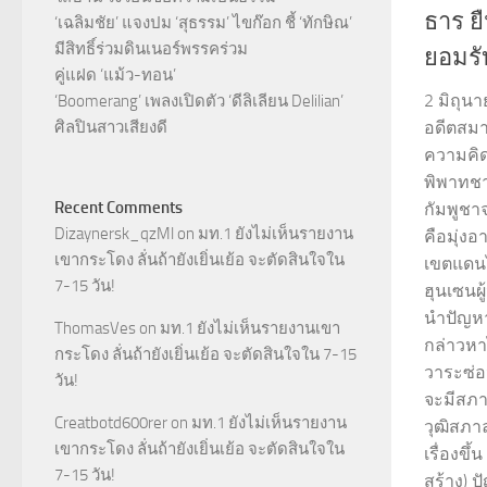
ธาร ย
‘เฉลิมชัย’ แจงปม ‘สุธรรม’ ไขก๊อก ชี้ ‘ทักษิณ’
มีสิทธิ์ร่วมดินเนอร์พรรคร่วม
ยอมร
คู่แฝด ‘แม้ว-ทอน’
2 มิถุน
‘Boomerang’ เพลงเปิดตัว ‘ดีลิเลียน Delilian’
ศิลปินสาวเสียงดี
อดีตสมา
ความคิด
พิพาทช
Recent Comments
กัมพูชาจ
Dizaynersk_qzMl
on
มท.1 ยังไม่เห็นรายงาน
คือมุ่งอ
เขากระโดง ลั่นถ้ายังเยิ่นเย้อ จะตัดสินใจใน
เขตแดนไท
7-15 วัน!
ฮุนเซนผู
นำปัญหาช
ThomasVes
on
มท.1 ยังไม่เห็นรายงานเขา
กล่าวหา
กระโดง ลั่นถ้ายังเยิ่นเย้อ จะตัดสินใจใน 7-15
วาระซ่อ
วัน!
จะมีสภา
Creatbotd600rer
on
มท.1 ยังไม่เห็นรายงาน
วุฒิสภา
เขากระโดง ลั่นถ้ายังเยิ่นเย้อ จะตัดสินใจใน
เรื่องขึ
7-15 วัน!
สร้าง) 