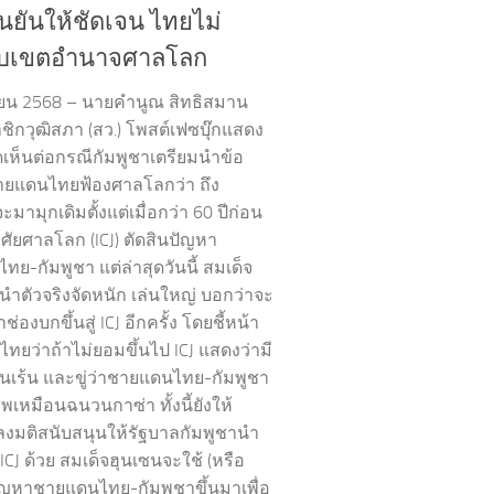
ืนยันให้ชัดเจน ไทยไม่
ับเขตอำนาจศาลโลก
ายน 2568 – นายคำนูณ สิทธิสมาน
ชิกวุฒิสภา (สว.) โพสต์เฟซบุ๊กแสดง
เห็นต่อกรณีกัมพูชาเตรียมนำข้อ
ายแดนไทยฟ้องศาลโลกว่า ถึง
ะมามุกเดิมตั้งแต่เมื่อกว่า 60 ปีก่อน
าศัยศาลโลก (ICJ) ตัดสินปัญหา
ย-กัมพูชา แต่ล่าสุดวันนี้ สมเด็จ
้นำตัวจริงจัดหนัก เล่นใหญ่ บอกว่าจะ
่องบกขึ้นสู่ ICJ อีกครั้ง โดยชี้หน้า
ไทยว่าถ้าไม่ยอมขึ้นไป ICJ แสดงว่ามี
นเร้น และขู่ว่าชายแดนไทย-กัมพูชา
พเหมือนฉนวนกาซ่า ทั้งนี้ยังให้
ลงมติสนับสนุนให้รัฐบาลกัมพูชานำ
้น ICJ ด้วย สมเด็จฮุนเซนจะใช้ (หรือ
ปัญหาชายแดนไทย-กัมพูชาขึ้นมาเพื่อ