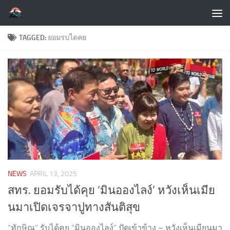
Skip to content
TAGGED:
ยอมรบไดคย
NEWS
APRIL 13, 2025
สทร. ยอมรับได้คุย ‘มินอองไลง์’ หวังเห็นเมีย
นมาเปิดเจรจาปูทางสันติสุข
“ทักษิณ” รับได้คุย “มินอองไลง์” ปัดเข้าข้าง – หวังเห็นเมียนมา