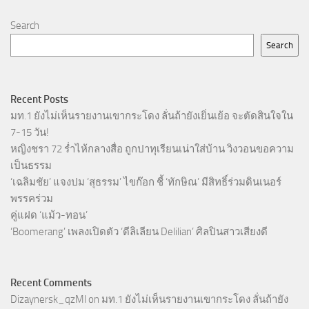
Search
Search
Recent Posts
มท.1 ยังไม่เห็นรายงานเขากระโดง ลั่นถ้ายังเยิ่นเย้อ จะตัดสินใจใน
7-15 วัน!
หญิงชรา 72 ร่ำไห้กลางสื่อ ถูกปาทุเรียนเน่าใส่บ้าน วิงวอนขอความ
เป็นธรรม
‘เฉลิมชัย’ แจงปม ‘สุธรรม’ ไขก๊อก ชี้ ‘ทักษิณ’ มีสิทธิ์ร่วมดินเนอร์
พรรคร่วม
คู่แฝด ‘แม้ว-ทอน’
‘Boomerang’ เพลงเปิดตัว ‘ดีลิเลียน Delilian’ ศิลปินสาวเสียงดี
Recent Comments
Dizaynersk_qzMl
on
มท.1 ยังไม่เห็นรายงานเขากระโดง ลั่นถ้ายัง