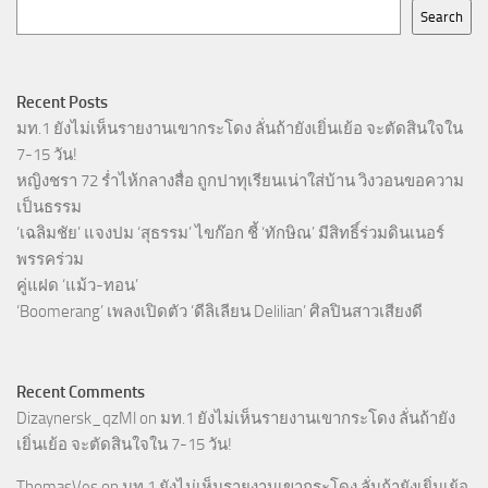
Search
Recent Posts
มท.1 ยังไม่เห็นรายงานเขากระโดง ลั่นถ้ายังเยิ่นเย้อ จะตัดสินใจใน
7-15 วัน!
หญิงชรา 72 ร่ำไห้กลางสื่อ ถูกปาทุเรียนเน่าใส่บ้าน วิงวอนขอความ
เป็นธรรม
‘เฉลิมชัย’ แจงปม ‘สุธรรม’ ไขก๊อก ชี้ ‘ทักษิณ’ มีสิทธิ์ร่วมดินเนอร์
พรรคร่วม
คู่แฝด ‘แม้ว-ทอน’
‘Boomerang’ เพลงเปิดตัว ‘ดีลิเลียน Delilian’ ศิลปินสาวเสียงดี
Recent Comments
Dizaynersk_qzMl
on
มท.1 ยังไม่เห็นรายงานเขากระโดง ลั่นถ้ายัง
เยิ่นเย้อ จะตัดสินใจใน 7-15 วัน!
ThomasVes
on
มท.1 ยังไม่เห็นรายงานเขากระโดง ลั่นถ้ายังเยิ่นเย้อ