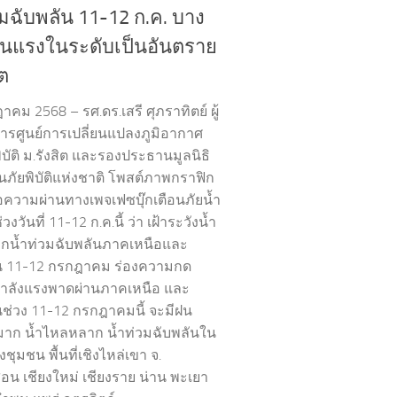
วมฉับพลัน 11-12 ก.ค. บาง
ี่รุนแรงในระดับเป็นอันตราย
ิต
คม 2568 – รศ.ดร.เสรี ศุภราทิตย์ ผู้
รศูนย์การเปลี่ยนแปลงภูมิอากาศ
บัติ ม.รังสิต และรองประธานมูลนิธิ
นภัยพิบัติแห่งชาติ โพสต์ภาพกราฟิก
อความผ่านทางเพจเฟซบุ๊กเตือนภัยน้ำ
งวันที่ 11-12 ก.ค.นี้ ว่า เฝ้าระวังน้ำ
กน้ำท่วมฉับพลันภาคเหนือและ
น 11-12 กรกฎาคม ร่องความกด
ำลังแรงพาดผ่านภาคเหนือ และ
ช่วง 11-12 กรกฎาคมนี้ จะมีฝน
าก น้ำไหลหลาก น้ำท่วมฉับพลันใน
ี่ยงชุมชน พื้นที่เชิงไหล่เขา จ.
สอน เชียงใหม่ เชียงราย น่าน พะเยา