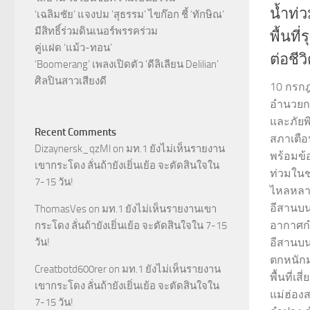
น้ำท่
‘เฉลิมชัย’ แจงปม ‘สุธรรม’ ไขก๊อก ชี้ ‘ทักษิณ’
มีสิทธิ์ร่วมดินเนอร์พรรคร่วม
พื้นท
คู่แฝด ‘แม้ว-ทอน’
ต่อชีว
‘Boomerang’ เพลงเปิดตัว ‘ดีลิเลียน Delilian’
ศิลปินสาวเสียงดี
10 กรกฎา
อำนวยกา
และภัยพิ
Recent Comments
สภาเตือ
Dizaynersk_qzMl
on
มท.1 ยังไม่เห็นรายงาน
พร้อมข้
เขากระโดง ลั่นถ้ายังเยิ่นเย้อ จะตัดสินใจใน
ท่วมในช่ว
7-15 วัน!
ไหลหลา
อีสานบ
ThomasVes
on
มท.1 ยังไม่เห็นรายงานเขา
อากาศก
กระโดง ลั่นถ้ายังเยิ่นเย้อ จะตัดสินใจใน 7-15
วัน!
อีสานบน
ตกหนักม
Creatbotd600rer
on
มท.1 ยังไม่เห็นรายงาน
พื้นที่เส
เขากระโดง ลั่นถ้ายังเยิ่นเย้อ จะตัดสินใจใน
แม่ฮ่อง
7-15 วัน!