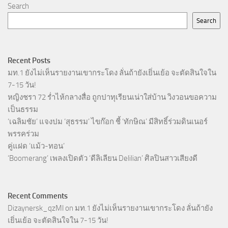
Search
Search
Recent Posts
มท.1 ยังไม่เห็นรายงานเขากระโดง ลั่นถ้ายังเยิ่นเย้อ จะตัดสินใจใน
7-15 วัน!
หญิงชรา 72 ร่ำไห้กลางสื่อ ถูกปาทุเรียนเน่าใส่บ้าน วิงวอนขอความ
เป็นธรรม
‘เฉลิมชัย’ แจงปม ‘สุธรรม’ ไขก๊อก ชี้ ‘ทักษิณ’ มีสิทธิ์ร่วมดินเนอร์
พรรคร่วม
คู่แฝด ‘แม้ว-ทอน’
‘Boomerang’ เพลงเปิดตัว ‘ดีลิเลียน Delilian’ ศิลปินสาวเสียงดี
Recent Comments
Dizaynersk_qzMl
on
มท.1 ยังไม่เห็นรายงานเขากระโดง ลั่นถ้ายัง
เยิ่นเย้อ จะตัดสินใจใน 7-15 วัน!