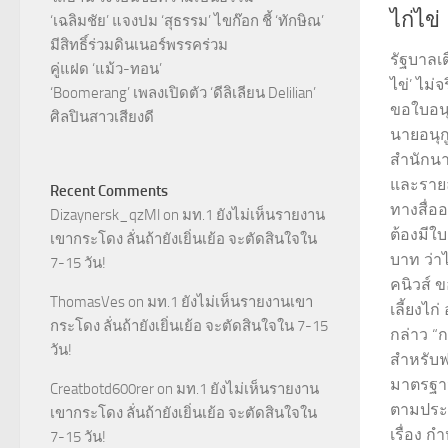
ไก่ไข่
‘เฉลิมชัย’ แจงปม ‘สุธรรม’ ไขก๊อก ชี้ ‘ทักษิณ’
มีสิทธิ์ร่วมดินเนอร์พรรคร่วม
รัฐบาลเ
คู่แฝด ‘แม้ว-ทอน’
ไข่’ ไม่
‘Boomerang’ เพลงเปิดตัว ‘ดีลิเลียน Delilian’
ขอใบอนุ
ศิลปินสาวเสียงดี
นายอนุก
สำนักนาย
และรายล
Recent Comments
ทางสื่อ
Dizaynersk_qzMl
on
มท.1 ยังไม่เห็นรายงาน
ต้องมีใ
เขากระโดง ลั่นถ้ายังเยิ่นเย้อ จะตัดสินใจใน
บาท ว่า
7-15 วัน!
คนิวส์ 
ThomasVes
on
มท.1 ยังไม่เห็นรายงานเขา
เลี้ยงไก
กระโดง ลั่นถ้ายังเยิ่นเย้อ จะตัดสินใจใน 7-15
กล่าว 
วัน!
สำหรับฟา
มาตรฐาน
Creatbotd600rer
on
มท.1 ยังไม่เห็นรายงาน
ตามประ
เขากระโดง ลั่นถ้ายังเยิ่นเย้อ จะตัดสินใจใน
เรื่อง 
7-15 วัน!