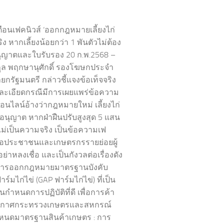
ตือนเฟคนิวส์ ‘ออกกฎหมายเลี้ยงไก่
จริง หากเลี้ยงน้อยกว่า 1 พันตัวไม่ต้อง
ญาตและใบรับรอง 20 ก.พ.2568 –
ูล พฤกษานุศักดิ์ รองโฆษกประจำ
กรัฐมนตรี กล่าวชี้แจงข้อเท็จจริง
ะเอียดกรณีมีการเผยแพร่ข้อความ
ออนไลน์อ้างว่ากฎหมายใหม่ เลี้ยงไก่
บอนุญาต หากฝ่าฝืนปรับสูงสุด 5 แสน
ไม่เป็นความจริง เป็นข้อความเฟ
ขอประชาชนและเกษตรกรรายย่อยผู้
่ อย่าหลงเชื่อ และเป็นกังวลต่อเรื่องดัง
“การออกกฎหมายมาตรฐานบังคับ
ร์มไก่ไข่ (GAP ฟาร์มไก่ไข่) ที่เป็น
กำหนดการปฏิบัติที่ดี เพื่อการค้า
กาศกระทรวงเกษตรและสหกรณ์
กำหนดมาตรฐานสินค้าเกษตร : การ