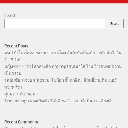
Search
Search
Recent Posts
มท.1 ยังไม่เห็นรายงานเขากระโดง ลั่นถ้ายังเยิ่นเย้อ จะตัดสินใจใน
7-15 วัน!
หญิงชรา 72 ร่ำไห้กลางสื่อ ถูกปาทุเรียนเน่าใส่บ้าน วิงวอนขอความ
เป็นธรรม
‘เฉลิมชัย’ แจงปม ‘สุธรรม’ ไขก๊อก ชี้ ‘ทักษิณ’ มีสิทธิ์ร่วมดินเนอร์
พรรคร่วม
คู่แฝด ‘แม้ว-ทอน’
‘Boomerang’ เพลงเปิดตัว ‘ดีลิเลียน Delilian’ ศิลปินสาวเสียงดี
Recent Comments