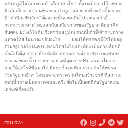
พรรคภูมิใจไทย ตามที่ “เสือกทุกเรื่อง” ทิ้งระเบิดเอาไว้ เพราะ
ฟังสุ้มเสียงจาก “อนุทิน ชาญวีรกูล” แล้วยากที่จะเกิดขึ้น ราคา
ที่ “ทักษิณ ชินวัตร” ต้องจ่ายนั้นแพงเกินไป จะเอาเก้าอี้
กระทรวงมหาดไทยแลกกับเสถียรภาพของรัฐบาล ดีดลูกคิด
สิบตลบ ยังไงก็ไม่คุ้ม จึงพากันสรุป ณ ตอนนี้เก้าอี้เจ้ากระทรวง
มหาดไทย ไม่น่าจะขยับอะไร ยอมให้พรรคภูมิใจไทยอยู่
ร่วมรัฐบาลไปจนครบเทอมโดยไม่ไปแตะต้อง เป็นทางเลือกที่
เป็นไปได้มากกว่าที่จะหักดิบ สถานการณ์ของรัฐบาลแพทอง
ธาร ณ ขณะนี้ เปราะบางอย่างที่สุด การปรับ ครม.ก็ไม่อาจ
ช่วยให้อะไรดีขึ้นมาได้ มิหนำซ้ำจะเพิ่มแรงกดดันให้พรรค
ร่วมรัฐบาลอื่นๆ โดยเฉพาะพรรครวมไทยสร้างชาติ ที่สถานะ
ตอนนี้กลายเป็นพรรคคนละครึ่ง ซึ่งไม่เป็นผลดีต่อรัฐบาลเลย
เอาแค่เรื่องปรับ...
FOLLOW: