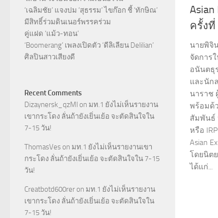
Asian
‘เฉลิมชัย’ แจงปม ‘สุธรรม’ ไขก๊อก ชี้ ‘ทักษิณ’
มีสิทธิ์ร่วมดินเนอร์พรรคร่วม
ครั้งที
คู่แฝด ‘แม้ว-ทอน’
นายพิจิ
‘Boomerang’ เพลงเปิดตัว ‘ดีลิเลียน Delilian’
ศิลปินสาวเสียงดี
จัดการใ
อนันตธุร
และนักล
Recent Comments
นาราช ผ
Dizaynersk_qzMl
on
มท.1 ยังไม่เห็นรายงาน
พร้อมด้
เขากระโดง ลั่นถ้ายังเยิ่นเย้อ จะตัดสินใจใน
สัมพันธ์
7-15 วัน!
หรือ IR
Asian Ex
ThomasVes
on
มท.1 ยังไม่เห็นรายงานเขา
โดยนิตย
กระโดง ลั่นถ้ายังเยิ่นเย้อ จะตัดสินใจใน 7-15
ได้แก่...
วัน!
Creatbotd600rer
on
มท.1 ยังไม่เห็นรายงาน
เขากระโดง ลั่นถ้ายังเยิ่นเย้อ จะตัดสินใจใน
7-15 วัน!