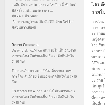
โจมตี
‘เฉลิมชัย’ แจงปม ‘สุธรรม’ ไขก๊อก ชี้ ‘ทักษิณ’
มีสิทธิ์ร่วมดินเนอร์พรรคร่วม
รายใน
คู่แฝด ‘แม้ว-ทอน’
การโจม
‘Boomerang’ เพลงเปิดตัว ‘ดีลิเลียน Delilian’
ศิลปินสาวเสียงดี
กาซาคร่
33 รายอยู
หญิงคนหน
Recent Comments
โรงเรียน
Dizaynersk_qzMl
on
มท.1 ยังไม่เห็นรายงาน
จากการโ
เขากระโดง ลั่นถ้ายังเยิ่นเย้อ จะตัดสินใจใน
พฤษภาคม
7-15 วัน!
AFP) เอเ
พฤษภาคม
ThomasVes
on
มท.1 ยังไม่เห็นรายงานเขา
ฉนวนกาซา
กระโดง ลั่นถ้ายังเยิ่นเย้อ จะตัดสินใจใน 7-15
52 ราย โ
วัน!
เป็นศูน
Creatbotd600rer
on
มท.1 ยังไม่เห็นรายงาน
กาซาระบุ
เขากระโดง ลั่นถ้ายังเยิ่นเย้อ จะตัดสินใจใน
ที่กองทั
7-15 วัน!
เป็นที่