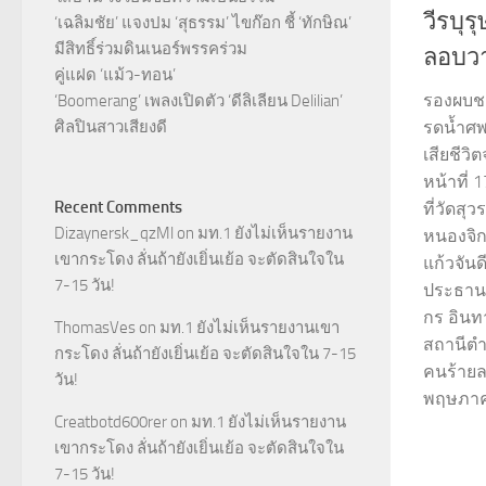
วีรบุร
‘เฉลิมชัย’ แจงปม ‘สุธรรม’ ไขก๊อก ชี้ ‘ทักษิณ’
มีสิทธิ์ร่วมดินเนอร์พรรคร่วม
ลอบวา
คู่แฝด ‘แม้ว-ทอน’
รองผบช
‘Boomerang’ เพลงเปิดตัว ‘ดีลิเลียน Delilian’
ศิลปินสาวเสียงดี
รดน้ำศพ 
เสียชีว
หน้าที่
Recent Comments
ที่วัดส
Dizaynersk_qzMl
on
มท.1 ยังไม่เห็นรายงาน
หนองจิก
เขากระโดง ลั่นถ้ายังเยิ่นเย้อ จะตัดสินใจใน
แก้วจัน
7-15 วัน!
ประธาน
กร อินท
ThomasVes
on
มท.1 ยังไม่เห็นรายงานเขา
สถานีตำร
กระโดง ลั่นถ้ายังเยิ่นเย้อ จะตัดสินใจใน 7-15
คนร้ายลอ
วัน!
พฤษภาค
Creatbotd600rer
on
มท.1 ยังไม่เห็นรายงาน
เขากระโดง ลั่นถ้ายังเยิ่นเย้อ จะตัดสินใจใน
7-15 วัน!