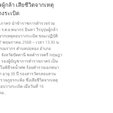
ุษผู้กล้า เสียชีวิตจากเหตุ
งระเบิด
.ภาค9 นำข้าราชการตำรวจร่วม
ร.ต.อ.พนากร อินทา วีรบุรุษผู้กล้า
ิตจากเหตุลอบวางระเบิด ขณะปฏิบัติ
 17 พฤษภาคม 2568 – เวลา 13.30 น.
ุวรรณรากร ตำบลบ่อทอง อำเภอ
 จังหวัดปัตตานี พลตำรวจตรี กฤษฎา
ดี รองผู้บัญชาการตำรวจภาค9 เป็น
ในพิธีรดน้ำศพ ร้อยตำรวจเอกพนา
า อายุ 36 ปี รองสารวัตรสอบสวน
วจภูธรกะพ้อ ซึ่งเสียชีวิตจากเหตุ
บวางระเบิด เมื่อวันที่ 16
ม...