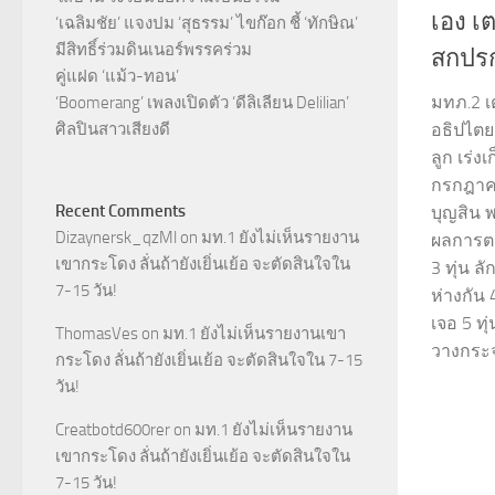
เอง เ
‘เฉลิมชัย’ แจงปม ‘สุธรรม’ ไขก๊อก ชี้ ‘ทักษิณ’
มีสิทธิ์ร่วมดินเนอร์พรรคร่วม
สกปร
คู่แฝด ‘แม้ว-ทอน’
มทภ.2 เ
‘Boomerang’ เพลงเปิดตัว ‘ดีลิเลียน Delilian’
ศิลปินสาวเสียงดี
อธิปไตย
ลูก เร่ง
กรกฎาคม
Recent Comments
บุญสิน 
Dizaynersk_qzMl
on
มท.1 ยังไม่เห็นรายงาน
ผลการตร
เขากระโดง ลั่นถ้ายังเยิ่นเย้อ จะตัดสินใจใน
3 ทุ่น 
7-15 วัน!
ห่างกัน 
เจอ 5 ท
ThomasVes
on
มท.1 ยังไม่เห็นรายงานเขา
วางกระจ
กระโดง ลั่นถ้ายังเยิ่นเย้อ จะตัดสินใจใน 7-15
วัน!
Creatbotd600rer
on
มท.1 ยังไม่เห็นรายงาน
เขากระโดง ลั่นถ้ายังเยิ่นเย้อ จะตัดสินใจใน
7-15 วัน!