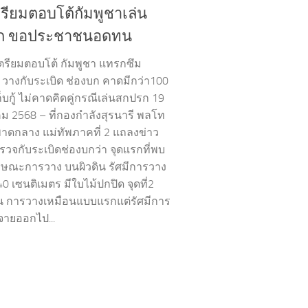
ตรียมตอบโต้กัมพูชาเล่น
ก ขอประชาชนอดทน
ตรียมตอบโต้ กัมพูชา แทรกซึม
 วางกับระเบิด ช่องบก คาดมีกว่า100
เก็บกู้ ไม่คาดคิดคู่กรณีเล่นสกปรก 19
 2568 – ที่กองกำลังสุรนารี พลโท
พาดกลาง แม่ทัพภาคที่ 2 แถลงข่าว
วจกับระเบิดช่องบกว่า จุดแรกที่พบ
ลักษณะการวาง บนผิวดิน รัศมีการวาง
40 เซนติเมตร มีใบไม้ปกปิด จุดที่2
ุ่น การวางเหมือนแบบแรกแต่รัศมีการ
ายออกไป...