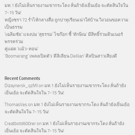
มท.1 ยังไม่เห็นรายงานเขากระโดง ลั่นถ้ายังเยิ่นเย้อ จะตัดสินใจใน
7-15 วัน!
หญิงชรา 72 ร่ำไห้กลางสื่อ ถูกปาทุเรียนเน่าใส่บ้าน วิงวอนขอความ
เป็นธรรม
‘เฉลิมชัย’ แจงปม ‘สุธรรม’ ไขก๊อก ชี้ ‘ทักษิณ’ มีสิทธิ์ร่วมดินเนอร์
พรรคร่วม
คู่แฝด ‘แม้ว-ทอน’
‘Boomerang’ เพลงเปิดตัว ‘ดีลิเลียน Delilian’ ศิลปินสาวเสียงดี
Recent Comments
Dizaynersk_qzMl
on
มท.1 ยังไม่เห็นรายงานเขากระโดง ลั่นถ้ายัง
เยิ่นเย้อ จะตัดสินใจใน 7-15 วัน!
ThomasVes
on
มท.1 ยังไม่เห็นรายงานเขากระโดง ลั่นถ้ายังเยิ่นเย้อ
จะตัดสินใจใน 7-15 วัน!
Creatbotd600rer
on
มท.1 ยังไม่เห็นรายงานเขากระโดง ลั่นถ้ายัง
เยิ่นเย้อ จะตัดสินใจใน 7-15 วัน!