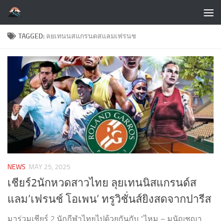
Skip to content
TAGGED:
ลยเทนนสแกรนดสแลมเฟรนช
NEWS
MAY 25, 2025
เชียร์2นักหวดสาวไทย ลุยเทนนิสแกรนด์ส
แลม’เฟรนช์ โอเพน’ ทรูวิชั่นส์ยิงสดจากปารีส
มาร่วมเชียร์ 2 นักกีฬาไทยไปด้วยกันกับ “ไหม – มนัญชญา