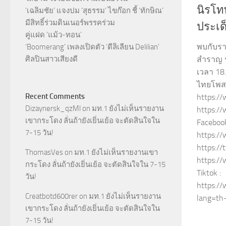
นิรโท
‘เฉลิมชัย’ แจงปม ‘สุธรรม’ ไขก๊อก ชี้ ‘ทักษิณ’
มีสิทธิ์ร่วมดินเนอร์พรรคร่วม
ประเด
คู่แฝด ‘แม้ว-ทอน’
พบกับรา
‘Boomerang’ เพลงเปิดตัว ‘ดีลิเลียน Delilian’
ศิลปินสาวเสียงดี
สำราญ ร
เวลา 18
ไทยโพสต์
Recent Comments
https://
Dizaynersk_qzMl
on
มท.1 ยังไม่เห็นรายงาน
https:/
เขากระโดง ลั่นถ้ายังเยิ่นเย้อ จะตัดสินใจใน
Facebook
7-15 วัน!
https://
https://
ThomasVes
on
มท.1 ยังไม่เห็นรายงานเขา
https:/
กระโดง ลั่นถ้ายังเยิ่นเย้อ จะตัดสินใจใน 7-15
Tiktok :
วัน!
https:/
Creatbotd600rer
on
มท.1 ยังไม่เห็นรายงาน
lang=th-
เขากระโดง ลั่นถ้ายังเยิ่นเย้อ จะตัดสินใจใน
7-15 วัน!