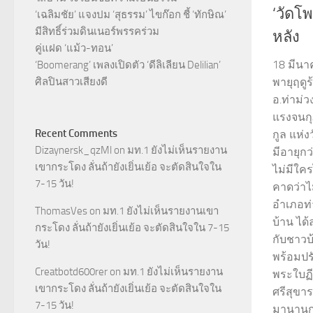
‘วัดโพ
‘เฉลิมชัย’ แจงปม ‘สุธรรม’ ไขก๊อก ชี้ ‘ทักษิณ’
มีสิทธิ์ร่วมดินเนอร์พรรคร่วม
หลัง
คู่แฝด ‘แม้ว-ทอน’
18 มีนาค
‘Boomerang’ เพลงเปิดตัว ‘ดีลิเลียน Delilian’
ศิลปินสาวเสียงดี
พายุฤดูร
อ.ท่าม่
แรงจนกุฎ
Recent Comments
กูล แห่งว
Dizaynersk_qzMl
on
มท.1 ยังไม่เห็นรายงาน
มีอายุกว
เขากระโดง ลั่นถ้ายังเยิ่นเย้อ จะตัดสินใจใน
ไม่มีใค
7-15 วัน!
คาดว่าไ
อำเภอท่
ThomasVes
on
มท.1 ยังไม่เห็นรายงานเขา
บ้าน ได
กระโดง ลั่นถ้ายังเยิ่นเย้อ จะตัดสินใจใน 7-15
กับชาวบ
วัน!
พร้อมปรั
Creatbotd600rer
on
มท.1 ยังไม่เห็นรายงาน
พระใบฏี
เขากระโดง ลั่นถ้ายังเยิ่นเย้อ จะตัดสินใจใน
ศรีสุขารา
7-15 วัน!
มานานกว่