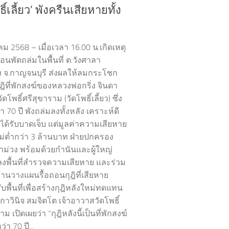
ธิ์เลี้ยว’ พังครืนเสียหายทั้ง
ม 2568 – เมื่อเวลา 16.00 น.เกิดเหตุ
้อนพัดถล่มในพื้นที่ ต.วังศาลา
วง จ.กาญจนบุรี ส่งผลให้ลมกระโชก
ิที่พักสงฆ์ของหลวงพ่อกริ่ง จินดา
ัดโพธิ์ศรีสุขาราม (วัดโพธิ์เลี้ยว) ซึ่ง
่า 70 ปี พังถล่มลงทั้งหลัง เคราะห์ดี
รได้รับบาดเจ็บ แต่มูลค่าความเสียหาย
ม่ต่ำกว่า 3 ล้านบาท ฝ่ายปกครอง
าม่วง พร้อมด้วยกำนันและผู้ใหญ่
้ลงพื้นที่สำรวจความเสียหาย และร่วม
้านวางแผนรื้อถอนกุฎิที่เสียหาย
บพื้นที่เพื่อสร้างกุฎิหลังใหม่ทดแทน
กาวินิจ สมจิตโต เจ้าอาวาสวัดโพธิ์
ม เปิดเผยว่า “กุฎิหลังนี้เป็นที่พักสงฆ์
า 70 ปี...