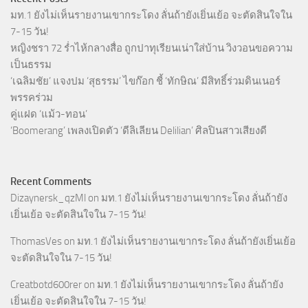
มท.1 ยังไม่เห็นรายงานเขากระโดง ลั่นถ้ายังเยิ่นเย้อ จะตัดสินใจใน
7-15 วัน!
หญิงชรา 72 ร่ำไห้กลางสื่อ ถูกปาทุเรียนเน่าใส่บ้าน วิงวอนขอความ
เป็นธรรม
‘เฉลิมชัย’ แจงปม ‘สุธรรม’ ไขก๊อก ชี้ ‘ทักษิณ’ มีสิทธิ์ร่วมดินเนอร์
พรรคร่วม
คู่แฝด ‘แม้ว-ทอน’
‘Boomerang’ เพลงเปิดตัว ‘ดีลิเลียน Delilian’ ศิลปินสาวเสียงดี
Recent Comments
Dizaynersk_qzMl
on
มท.1 ยังไม่เห็นรายงานเขากระโดง ลั่นถ้ายัง
เยิ่นเย้อ จะตัดสินใจใน 7-15 วัน!
ThomasVes
on
มท.1 ยังไม่เห็นรายงานเขากระโดง ลั่นถ้ายังเยิ่นเย้อ
จะตัดสินใจใน 7-15 วัน!
Creatbotd600rer
on
มท.1 ยังไม่เห็นรายงานเขากระโดง ลั่นถ้ายัง
เยิ่นเย้อ จะตัดสินใจใน 7-15 วัน!