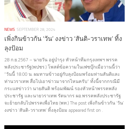
NEWS
SEPTEMBER 28, 2024
เพิ่งกินข้าวกัน ‘วัน’ งงข่าว ‘สันติ-วราเทพ’ ทิ้ง
ลุงป้อม
28 ก.ย.2567 – นายวัน อยู่บำรุง หัวหน้าทีมกรุงเทพฯ พรรค
พลังประชารัฐ(พปชร.) โพสต์ข้อความในเฟซบุ๊กเมื่อวานนี้ว่า
“วันนี้ 18.00 น. ผมทานข้าวอยู่กับลุงป้อมพร้อมท่านสันติและ
ท่านวราเทพ สื่อไปเอาข่าวมาจากไหนครับ” ทั้งนี้จากกรณีมี
กระแสข่าวว่า นายสันติ พร้อมพัฒน์ รองหัวหน้าพรรคพลัง
ประชารัฐ และนายวราเทพ รัตนากร ผอ.พรรคพลังประชารัฐ
จะย้ายกลับไปพรรคเพื่อไทย (พท.) The post เพิ่งกินข้าวกัน ‘วัน’
งงข่าว ‘สันติ-วราเทพ’ ทิ้งลุงป้อม appeared first on .