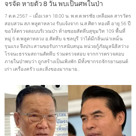
จรจัด หายตัว 8 วัน พบเป็นศพในป่า
7 ต.ค.2567 – เมื่อเวลา 18.00 น. พ.ต.ต.พรชัย เหลือผล สารวัตร
สอบสวน สภ.พลูตาหลวง รับแจ้งจาก น.ส.ศิตา ทองดี อายุ 56 ปี
ขอให้ตรวจสอบบริเวณป่า ท้ายซอยสัตหีบสุขุมวิท 109 พื้นที่
หมู่ 6 ต.พลูตาหลวง อ.สัตหีบ จ.ชลบุรี ว่าได้มีกลิ่นเน่าเหม็น
รุนแรง จึงประสานขอรับการสนับสนุน หน่วยกู้ภัยมูลนิธิสว่าง
โรจนะธรรมสถานสัตหีบ ร่วมตรวจสอบ จากการตรวจสอบ
ภายในป่าพบว่า ถูกสร้างเป็นเพิงพัก มีทั้งซากรถจักรยานยนต์
เก่า เครื่องครัว และสิ่งของมากมาย...