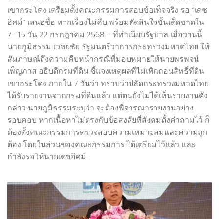
เขากระโดง เตรียมตั้งคณะกรรมการสอบข้อเท็จจริง รอ “เดช
อิศม์” เสนอชื่อ หากเรื่องไม่คืบ พร้อมตัดสินใจขั้นเด็ดขาดใน
7–15 วัน 22 กรกฎาคม 2568 – ที่ทำเนียบรัฐบาล เมื่อวานนี้
นายภูมิธรรม เวชยชัย รัฐมนตรีว่าการกระทรวงมหาดไทย ให้
สัมภาษณ์ถึงความคืบหน้ากรณีที่มอบหมายให้นายพรพจน์
เพ็ญภาส อธิบดีกรมที่ดิน ชี้แจงเหตุผลที่ไม่เพิกถอนสิทธิ์ที่ดิน
เขากระโดง ภายใน 7 วันว่า ทราบว่าปลัดกระทรวงมหาดไทย
ได้รับรายงานจากกรมที่ดินแล้ว แต่ตนยังไม่ได้เห็นรายงานดัง
กล่าว นายภูมิธรรมระบุว่า จะต้องพิจารณารายงานอย่าง
รอบคอบ หากเนื้อหาไม่ตรงกับข้อสงสัยที่สังคมตั้งคำถามไว้ ก็
ต้องตั้งคณะกรรมการตรวจสอบความเหมาะสมและความถูก
ต้อง โดยในส่วนของคณะกรรมการ ได้เตรียมไว้แล้ว และ
กำลังรอให้นายเดชอิศม์...