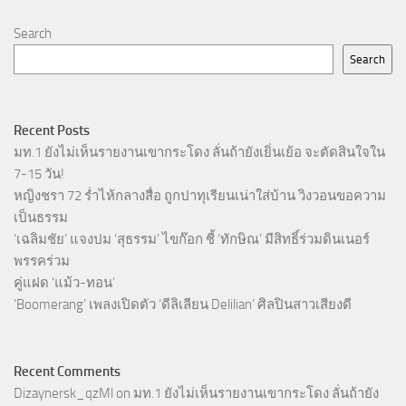
Search
Search
Recent Posts
มท.1 ยังไม่เห็นรายงานเขากระโดง ลั่นถ้ายังเยิ่นเย้อ จะตัดสินใจใน
7-15 วัน!
หญิงชรา 72 ร่ำไห้กลางสื่อ ถูกปาทุเรียนเน่าใส่บ้าน วิงวอนขอความ
เป็นธรรม
‘เฉลิมชัย’ แจงปม ‘สุธรรม’ ไขก๊อก ชี้ ‘ทักษิณ’ มีสิทธิ์ร่วมดินเนอร์
พรรคร่วม
คู่แฝด ‘แม้ว-ทอน’
‘Boomerang’ เพลงเปิดตัว ‘ดีลิเลียน Delilian’ ศิลปินสาวเสียงดี
Recent Comments
Dizaynersk_qzMl
on
มท.1 ยังไม่เห็นรายงานเขากระโดง ลั่นถ้ายัง