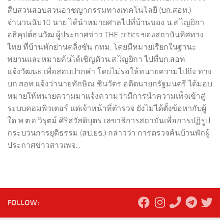
สืบสวนสอบสวนอาชญากรรมทางเทคโนโลยี (บก.สอท.)
จำนวนนับ10 นาย ได้นำหมายศาลไปที่บ้านของ น.ส.ไญยิกา
อธิคุปต์ธนวัฒ ผู้ประกาศข่าว THE critics ของสถาบันทิศทาง
ไทย ที่บ้านพักย่านตลิ่งชัน กทม. โดยมีหมายเรียกในฐานะ
พยานและหมายค้นได้เชิญตัวน.ส.ไญยิกา ไปที่บก.สอท.
แจ้งวัฒนะ เพื่อสอบปากคำ โดยไม่รอให้ทนายความไปถึง ทาง
บก.สอท.แจ้งว่านายทักษิณ ชินวัตร อดีตนายกรัฐมนตรี ได้มอบ
หมายให้ทนายความมาแจ้งความว่ามีการนำความเท็จเข้าสู่
ระบบคอมพิวเตอร์ แต่เจ้าหน้าที่ตำรวจ ยังไม่ได้ตั้งข้อหากับผู้
ใด พ.ต.อ.วิรุตม์ ศิริสวัสดิบุตร เลขาธิการสถาบันเพื่อการปฏิรูป
กระบวนการยุติธรรม (สป.ยธ.) กล่าวว่า การตรวจค้นบ้านพักผู้
ประกาศข่าวสาวเพจ...
FOLLOW: