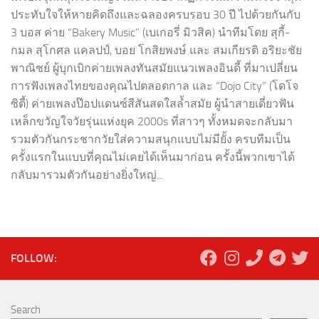
ประทับใจให้หายคิดถึงและฉลองครบรอบ 30 ปี ไปด้วยกันกับ
3 บอส ค่าย “Bakery Music” (เบเกอรี่ มิวสิค) นำทีมโดย สุกี้-
กมล สุโกศล แคลปป์, บอย โกสิยพงษ์ และ สมเกียรติ อริยะชัย
พาณิชย์ ผู้บุกเบิกค่ายเพลงทันสมัยแนวเพลงอินดี้ ที่มาเปลี่ยน
การฟังเพลงไทยของคุณไปตลอดกาล และ “Dojo City” (โดโจ
ซิตี้) ค่ายเพลงป๊อปแดนซ์สีสันสดใสล้ำสมัย ผู้นำสายเดี่ยวฟัน
เหล็กขวัญใจวัยรุ่นแห่งยุค 2000s ที่สาวๆ ทั้งหมดจะกลับมา
รวมตัวกันกระชากวัยใส่ความสนุกแบบไม่มียั้ง ครบทีมเป็น
ครั้งแรกในแบบที่คุณไม่เคยได้เห็นมาก่อน ครั้งนี้พวกเขาได้
กลับมารวมตัวกันอย่างยิ่งใหญ่...
FOLLOW:
Search