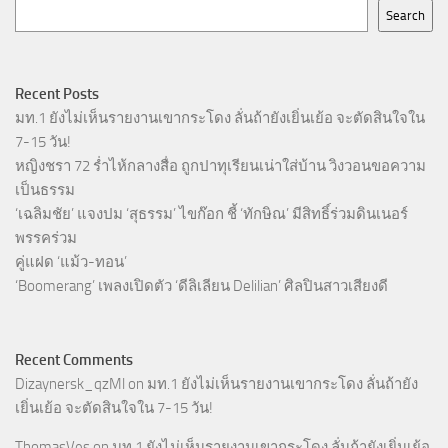
Search
Recent Posts
มท.1 ยังไม่เห็นรายงานเขากระโดง ลั่นถ้ายังเยิ่นเย้อ จะตัดสินใจใน
7-15 วัน!
หญิงชรา 72 ร่ำไห้กลางสื่อ ถูกปาทุเรียนเน่าใส่บ้าน วิงวอนขอความ
เป็นธรรม
‘เฉลิมชัย’ แจงปม ‘สุธรรม’ ไขก๊อก ชี้ ‘ทักษิณ’ มีสิทธิ์ร่วมดินเนอร์
พรรคร่วม
คู่แฝด ‘แม้ว-ทอน’
‘Boomerang’ เพลงเปิดตัว ‘ดีลิเลียน Delilian’ ศิลปินสาวเสียงดี
Recent Comments
Dizaynersk_qzMl
on
มท.1 ยังไม่เห็นรายงานเขากระโดง ลั่นถ้ายัง
เยิ่นเย้อ จะตัดสินใจใน 7-15 วัน!
ThomasVes
on
มท.1 ยังไม่เห็นรายงานเขากระโดง ลั่นถ้ายังเยิ่นเย้อ