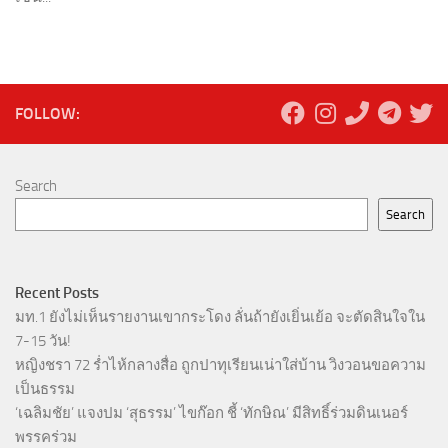
FOLLOW:
Search
Search
Recent Posts
มท.1 ยังไม่เห็นรายงานเขากระโดง ลั่นถ้ายังเยิ่นเย้อ จะตัดสินใจใน
7-15 วัน!
หญิงชรา 72 ร่ำไห้กลางสื่อ ถูกปาทุเรียนเน่าใส่บ้าน วิงวอนขอความ
เป็นธรรม
‘เฉลิมชัย’ แจงปม ‘สุธรรม’ ไขก๊อก ชี้ ‘ทักษิณ’ มีสิทธิ์ร่วมดินเนอร์
พรรคร่วม