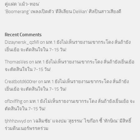
คู่แฝด ‘แม้ว-ทอน’
‘Boomerang’ เพลงเปิดตัว ‘ดีลิเลียน Delilian’ ศิลปินสาวเสียงดี
Recent Comments
Dizaynersk_qzMl
on
มท.1 ยังไม่เห็นรายงานเขากระโดง ลั่นถ้ายัง
เยิ่นเย้อ จะตัดสินใจใน 7-15 วัน!
ThomasVes
on
มท.1 ยังไม่เห็นรายงานเขากระโดง ลั่นถ้ายังเยิ่นเย้อ
จะตัดสินใจใน 7-15 วัน!
Creatbotd600rer
on
มท.1 ยังไม่เห็นรายงานเขากระโดง ลั่นถ้ายัง
เยิ่นเย้อ จะตัดสินใจใน 7-15 วัน!
oflzxlflhg
on
มท.1 ยังไม่เห็นรายงานเขากระโดง ลั่นถ้ายังเยิ่นเย้อ จะ
ตัดสินใจใน 7-15 วัน!
tjhhhzvvyd
on
‘เฉลิมชัย’ แจงปม ‘สุธรรม’ ไขก๊อก ชี้ ‘ทักษิณ’ มีสิทธิ์
ร่วมดินเนอร์พรรคร่วม