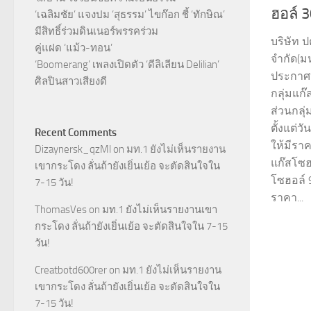
ฮอล์ 
‘เฉลิมชัย’ แจงปม ‘สุธรรม’ ไขก๊อก ชี้ ‘ทักษิณ’
มีสิทธิ์ร่วมดินเนอร์พรรคร่วม
บริษัท 
คู่แฝด ‘แม้ว-ทอน’
จำกัด(ม
‘Boomerang’ เพลงเปิดตัว ‘ดีลิเลียน Delilian’
ประกาศ
ศิลปินสาวเสียงดี
กลุ่มแก๊
ส่วนกลุ
ตั้งแต่ว
Recent Comments
ให้มีราค
Dizaynersk_qzMl
on
มท.1 ยังไม่เห็นรายงาน
แก๊สโซฮ
เขากระโดง ลั่นถ้ายังเยิ่นเย้อ จะตัดสินใจใน
โซฮอล์ 
7-15 วัน!
ราคา...
ThomasVes
on
มท.1 ยังไม่เห็นรายงานเขา
กระโดง ลั่นถ้ายังเยิ่นเย้อ จะตัดสินใจใน 7-15
วัน!
Creatbotd600rer
on
มท.1 ยังไม่เห็นรายงาน
เขากระโดง ลั่นถ้ายังเยิ่นเย้อ จะตัดสินใจใน
7-15 วัน!