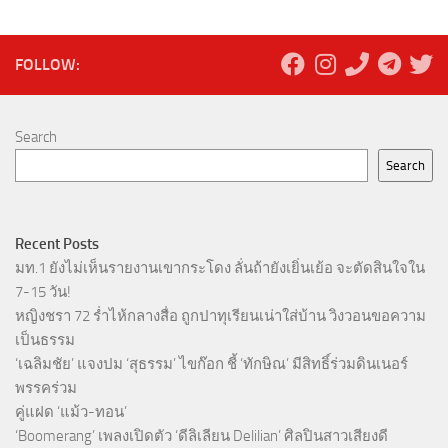
FOLLOW:
Search
Search
Recent Posts
มท.1 ยังไม่เห็นรายงานเขากระโดง ลั่นถ้ายังเยิ่นเย้อ จะตัดสินใจใน
7-15 วัน!
หญิงชรา 72 ร่ำไห้กลางสื่อ ถูกปาทุเรียนเน่าใส่บ้าน วิงวอนขอความ
เป็นธรรม
‘เฉลิมชัย’ แจงปม ‘สุธรรม’ ไขก๊อก ชี้ ‘ทักษิณ’ มีสิทธิ์ร่วมดินเนอร์
พรรคร่วม
คู่แฝด ‘แม้ว-ทอน’
‘Boomerang’ เพลงเปิดตัว ‘ดีลิเลียน Delilian’ ศิลปินสาวเสียงดี