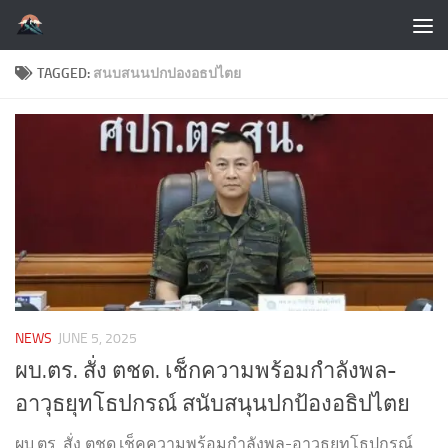
Skip to content
TAGGED:
สนบสนนปกปองอธปไตย
NEWS
JUNE 5, 2025
ผบ.ตร. สั่ง ตชด. เช็กความพร้อมกำลังพล-
อาวุธยุทโธปกรณ์ สนับสนุนปกป้องอธิปไตย
ผบ.ตร. สั่ง ตชด.เช็คความพร้อมกำลังพล-อาวุธยุทโธปกรณ์