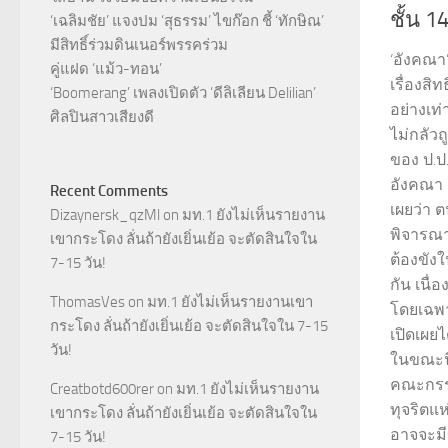
ชั้น 14
‘เฉลิมชัย’ แจงปม ‘สุธรรม’ ไขก๊อก ชี้ ‘ทักษิณ’
มีสิทธิ์ร่วมดินเนอร์พรรคร่วม
‘อังคณา
คู่แฝด ‘แม้ว-ทอน’
เรื่องสิ
‘Boomerang’ เพลงเปิดตัว ‘ดีลิเลียน Delilian’
อย่างเท่
ศิลปินสาวเสียงดี
ไม่กลัว
ของ ป.ป.
อังคณา 
Recent Comments
เผยว่า ต
Dizaynersk_qzMl
on
มท.1 ยังไม่เห็นรายงาน
พิจารณา
เขากระโดง ลั่นถ้ายังเยิ่นเย้อ จะตัดสินใจใน
ต้องขัง
7-15 วัน!
กัน เนื่
ThomasVes
on
มท.1 ยังไม่เห็นรายงานเขา
โดยเฉพา
กระโดง ลั่นถ้ายังเยิ่นเย้อ จะตัดสินใจใน 7-15
เปิดเผยไ
วัน!
ในขณะนี
คณะกรร
Creatbotd600rer
on
มท.1 ยังไม่เห็นรายงาน
ทุจริตแห่
เขากระโดง ลั่นถ้ายังเยิ่นเย้อ จะตัดสินใจใน
อาจจะมี
7-15 วัน!