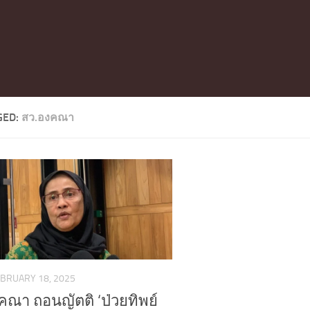
GED:
สว.องคณา
BRUARY 18, 2025
งคณา ถอนญัตติ ‘ป่วยทิพย์