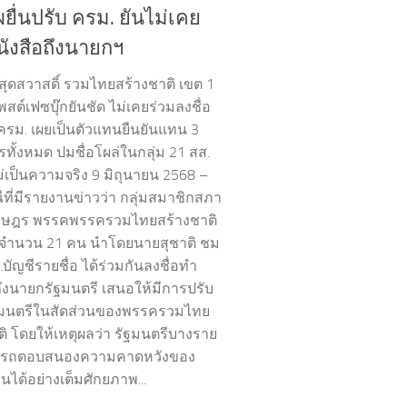
ยื่นปรับ ครม. ยันไม่เคย
นังสือถึงนายกฯ
 สุดสวาสดิ์ รวมไทยสร้างชาติ เขต 1
สต์เฟซบุ๊กยันชัด ไม่เคยร่วมลงชื่อ
ครม. เผยเป็นตัวแทนยืนยันแทน 3
ทั้งหมด ปมชื่อโผล่ในกลุ่ม 21 สส.
่เป็นความจริง 9 มิถุนายน 2568 –
ที่มีรายงานข่าวว่า กลุ่มสมาชิกสภา
ราษฎร พรรคพรรครวมไทยสร้างชาติ
 จำนวน 21 คน นำโดยนายสุชาติ ชม
ส.บัญชีรายชื่อ ได้ร่วมกันลงชื่อทำ
ถึงนายกรัฐมนตรี เสนอให้มีการปรับ
มนตรีในสัดส่วนของพรรครวมไทย
ติ โดยให้เหตุผลว่า รัฐมนตรีบางราย
ารถตอบสนองความคาดหวังของ
ได้อย่างเต็มศักยภาพ...