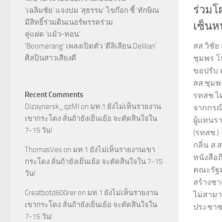
ร่วมโผ
‘เฉลิมชัย’ แจงปม ‘สุธรรม’ ไขก๊อก ชี้ ‘ทักษิณ’
มีสิทธิ์ร่วมดินเนอร์พรรคร่วม
เซ็นห
คู่แฝด ‘แม้ว-ทอน’
สส.วิชัย
‘Boomerang’ เพลงเปิดตัว ‘ดีลิเลียน Delilian’
ศิลปินสาวเสียงดี
ชุมพร โพ
ขอปรับ 
สส.ชุมพร
Recent Comments
รทสช.ไม
Dizaynersk_qzMl
on
มท.1 ยังไม่เห็นรายงาน
จากกรณี
เขากระโดง ลั่นถ้ายังเยิ่นเย้อ จะตัดสินใจใน
ผู้แทน
7-15 วัน!
(รทสช.)
กลิ่น ส.
ThomasVes
on
มท.1 ยังไม่เห็นรายงานเขา
หนังสือ
กระโดง ลั่นถ้ายังเยิ่นเย้อ จะตัดสินใจใน 7-15
คณะรัฐ
วัน!
สร้างชา
Creatbotd600rer
on
มท.1 ยังไม่เห็นรายงาน
ไม่สาม
เขากระโดง ลั่นถ้ายังเยิ่นเย้อ จะตัดสินใจใน
ประชาชน
7-15 วัน!