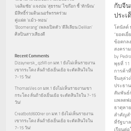
กับจี
‘เฉลิมชัย’ แจงปม ‘สุธรรม’ ไขก๊อก ชี้ ‘ทักษิณ’
มีสิทธิ์ร่วมดินเนอร์พรรคร่วม
ประเด
คู่แฝด ‘แม้ว-ทอน’
โดนัลด์ 
‘Boomerang’ เพลงเปิดตัว ‘ดีลิเลียน Delilian’
ศิลปินสาวเสียงดี
“ยอดเยี
ข้อตกลง
สงครามก
Recent Comments
by Pedro
Dizaynersk_qzMl
on
มท.1 ยังไม่เห็นรายงาน
พุธที่ 1
เขากระโดง ลั่นถ้ายังเยิ่นเย้อ จะตัดสินใจใน
การค้าที
7-15 วัน!
จีนลุล่
ประธานา
ThomasVes
on
มท.1 ยังไม่เห็นรายงานเขา
สัมพันธ์
กระโดง ลั่นถ้ายังเยิ่นเย้อ จะตัดสินใจใน 7-15
แพลตฟอร
วัน!
ธาตุหาย
Creatbotd600rer
on
มท.1 ยังไม่เห็นรายงาน
สำคัญส
เขากระโดง ลั่นถ้ายังเยิ่นเย้อ จะตัดสินใจใน
ที่รัฐบ
7-15 วัน!
เรียนต่