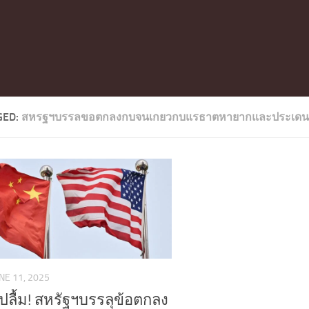
GED:
สหรฐฯบรรลขอตกลงกบจนเกยวกบแรธาตหายากและประเด
NE 11, 2025
์ปลื้ม! สหรัฐฯบรรลุข้อตกลง