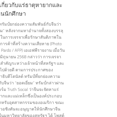
นเกี่ยวกับแร่ธาตุหายากและ
็นนักศึกษา
ทรัมป์ยกย่องความสัมพันธ์กับจีนว่า
่ยม” หลังจากมหาอำนาจทั้งสองบรรลุ
ในการเจรจาเพื่อรักษาสันติภาพใน
ารค้าที่สร้างความเสียหาย (Photo
 Pardo / AFP) เอเอฟพีรายงาน เมื่อวัน
1 มิถุนายน 2568 กล่าวว่า การเจรจา
่สำคัญระหว่างเจ้าหน้าที่สหรัฐฯ และ
วงไปด้วยดี ตามการประกาศของ
ธิบดีโดนัลด์ ทรัมป์ที่ยกย่องความ
กับจีนว่า “ยอดเยี่ยม” ทรัมป์กล่าวผ่าน
์ม Truth Social ว่าจีนจะจัดหาแร่
ากและแม่เหล็กซึ่งเป็นองค์ประกอบ
ำหรับอุตสาหกรรมของอเมริกา ขณะ
าลวอชิงตันจะอนุญาตให้นักศึกษาจีน
อในมหาวิทยาลัยของสหรัฐฯ ได้ โพสต์