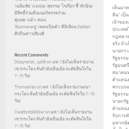
‘เฉลิมชัย’ แจงปม ‘สุธรรม’ ไขก๊อก ชี้ ‘ทักษิณ’
เห็นมาห
มีสิทธิ์ร่วมดินเนอร์พรรคร่วม
สิน” เป็
คู่แฝด ‘แม้ว-ทอน’
เจ้าของ
‘Boomerang’ เพลงเปิดตัว ‘ดีลิเลียน Delilian’
ประเทศ
ศิลปินสาวเสียงดี
กฎหมายท
จริง ถ้า
นายกฯ 
Recent Comments
รัฐธรรมน
Dizaynersk_qzMl
on
มท.1 ยังไม่เห็นรายงาน
รัฐมนต
เขากระโดง ลั่นถ้ายังเยิ่นเย้อ จะตัดสินใจใน
สมาคมท
7-15 วัน!
ตำแหน่
พระบรมร
ThomasVes
on
มท.1 ยังไม่เห็นรายงานเขา
กระโดง ลั่นถ้ายังเยิ่นเย้อ จะตัดสินใจใน 7-15
รัฐธรรม
วัน!
นายกรัฐม
ตำแหน่งร
Creatbotd600rer
on
มท.1 ยังไม่เห็นรายงาน
รับการค
เขากระโดง ลั่นถ้ายังเยิ่นเย้อ จะตัดสินใจใน
มหากษัต
7-15 วัน!