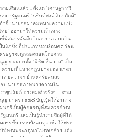
ลายเดือนแล้ว… ตั้งแต่ “เศรษฐา ทวี
นนายกรัฐมนตรี “นรินท์พงศ์ จินาภักดิ์”
เก้าอี้ “นายกสมาคมทนายความแห่ง
ไทย” ออกมาให้ความเห็นทาง
ี่พิสดารพันลึก ไกลจากความเป็น
เป็นนักซิ่ง ก็ประเภทชอบย้อนศร ก่อน
เศรษฐาจะถูกถอดถอนโดยศาล
ูญ จากการตั้ง “พิชิต ชื่นบาน” เป็น
รี ความเห็นทางกฎหมายของ นายก
นายความฯ ย้ำนะครับคนละ
งกับ นายกสภาทนายความใน
าชูปถัมภ์ ช่างสะเด่าจริงๆ “…ตาม
นูญ มาตรา ๑๕๘ บัญญัติให้อำนาจ
นตรีเป็นผู้คัดสรรผู้ที่สมควรดำรง
ัฐมนตรี และเป็นผู้นำรายชื่อผู้ที่ได้
ัดสรรขึ้นกราบบังคมทูล เพื่อให้พระ
ริย์ทรงพระกรุณาโปรดเกล้าฯ แต่ง