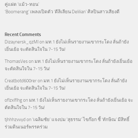
คู่แฝด ‘แม้ว-ทอน’
‘Boomerang’ เพลงเปิดตัว ‘ดีลิเลียน Delilian’ ศิลปินสาวเสียงดี
Recent Comments
Dizaynersk_qzMl
on
มท.1 ยังไม่เห็นรายงานเขากระโดง ลั่นถ้ายัง
เยิ่นเย้อ จะตัดสินใจใน 7-15 วัน!
ThomasVes
on
มท.1 ยังไม่เห็นรายงานเขากระโดง ลั่นถ้ายังเยิ่นเย้อ
จะตัดสินใจใน 7-15 วัน!
Creatbotd600rer
on
มท.1 ยังไม่เห็นรายงานเขากระโดง ลั่นถ้ายัง
เยิ่นเย้อ จะตัดสินใจใน 7-15 วัน!
oflzxlflhg
on
มท.1 ยังไม่เห็นรายงานเขากระโดง ลั่นถ้ายังเยิ่นเย้อ จะ
ตัดสินใจใน 7-15 วัน!
tjhhhzvvyd
on
‘เฉลิมชัย’ แจงปม ‘สุธรรม’ ไขก๊อก ชี้ ‘ทักษิณ’ มีสิทธิ์
ร่วมดินเนอร์พรรคร่วม