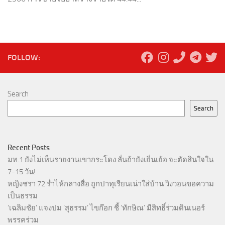
FOLLOW:
Search
Search
Recent Posts
มท.1 ยังไม่เห็นรายงานเขากระโดง ลั่นถ้ายังเยิ่นเย้อ จะตัดสินใจใน
7-15 วัน!
หญิงชรา 72 ร่ำไห้กลางสื่อ ถูกปาทุเรียนเน่าใส่บ้าน วิงวอนขอความ
เป็นธรรม
‘เฉลิมชัย’ แจงปม ‘สุธรรม’ ไขก๊อก ชี้ ‘ทักษิณ’ มีสิทธิ์ร่วมดินเนอร์
พรรคร่วม