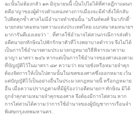
ฉะนั้นไม่ต้องกลัว ๑๓ มิถุนายนนี้ เป็นไปไม่ได้ที่ศาลฎีกาแผนก
คดีอาญาของผู้ดำรงตำแหน่งทางการเมืองจะมีคำสั่งให้กลับ
ไปติดคุกซ้ำ ศาลไม่มีอำนาจทำเช่นนั้น “นรินท์พงศ์ จินาภักดิ์”
นายกสมาคมทนายความแห่งประเทศไทย แบกสมาคมทนายฯ
มาการันตีเองเลยว่า “…ที่ศาลใช้อำนาจไต่สวนกรณีการส่งตัว
อดีตนายกทักษิณไปพักรักษาตัวที่โรงพยาบาลตำรวจ จึงไม่ได้
เป็นการใช้อำนาจตามประมวลกฎหมายวิธีพิจารณาความ
อาญา มาตรา ๒๔๖ หากแต่เป็นการใช้อำนาจของศาลเองตาม
ที่บัญญัติไว้ในมาตรา ๘๙ ความว่า หมายขังหรือหมายจำคุก
ต้องจัดการให้เป็นไปตามนั้นในเขตของศาลซึ่งออกหมาย เว้น
แต่บัญญัติไว้เป็นอย่างอื่นในประมวลกฎหมายนี้ หรือกฎหมาย
อื่น เมื่อความปรากฏตามที่มีผู้ร้องว่าอดีตนายกฯ ทักษิณ มิได้
ถูกจำคุกตามหมายจำคุกของศาล จึงต้องมีการไต่สวน หาก
การไต่สวนได้ความว่าการใช้อำนาจของผู้บัญชาการเรือนจำ
พิเศษกรุงเทพมหานคร...