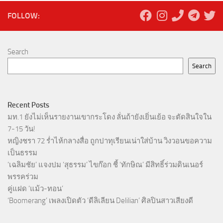
FOLLOW:
Search
Search
Recent Posts
มท.1 ยังไม่เห็นรายงานเขากระโดง ลั่นถ้ายังเยิ่นเย้อ จะตัดสินใจใน
7-15 วัน!
หญิงชรา 72 ร่ำไห้กลางสื่อ ถูกปาทุเรียนเน่าใส่บ้าน วิงวอนขอความ
เป็นธรรม
‘เฉลิมชัย’ แจงปม ‘สุธรรม’ ไขก๊อก ชี้ ‘ทักษิณ’ มีสิทธิ์ร่วมดินเนอร์
พรรคร่วม
คู่แฝด ‘แม้ว-ทอน’
‘Boomerang’ เพลงเปิดตัว ‘ดีลิเลียน Delilian’ ศิลปินสาวเสียงดี