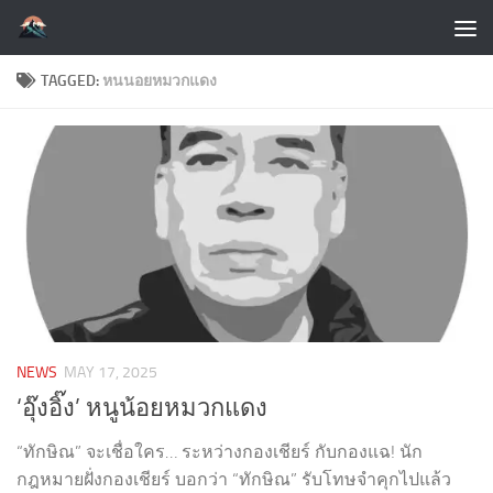
Skip to content
TAGGED:
หนนอยหมวกแดง
NEWS
MAY 17, 2025
‘อุ๊งอิ๊ง’ หนูน้อยหมวกแดง
“ทักษิณ” จะเชื่อใคร… ระหว่างกองเชียร์ กับกองแฉ! นัก
กฎหมายฝั่งกองเชียร์ บอกว่า “ทักษิณ” รับโทษจำคุกไปแล้ว