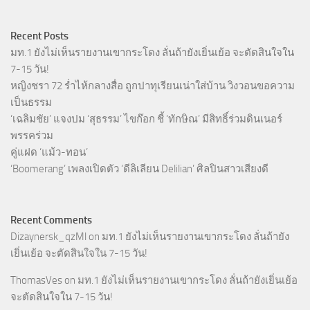
Recent Posts
มท.1 ยังไม่เห็นรายงานเขากระโดง ลั่นถ้ายังเยิ่นเย้อ จะตัดสินใจใน
7-15 วัน!
หญิงชรา 72 ร่ำไห้กลางสื่อ ถูกปาทุเรียนเน่าใส่บ้าน วิงวอนขอความ
เป็นธรรม
‘เฉลิมชัย’ แจงปม ‘สุธรรม’ ไขก๊อก ชี้ ‘ทักษิณ’ มีสิทธิ์ร่วมดินเนอร์
พรรคร่วม
คู่แฝด ‘แม้ว-ทอน’
‘Boomerang’ เพลงเปิดตัว ‘ดีลิเลียน Delilian’ ศิลปินสาวเสียงดี
Recent Comments
Dizaynersk_qzMl
on
มท.1 ยังไม่เห็นรายงานเขากระโดง ลั่นถ้ายัง
เยิ่นเย้อ จะตัดสินใจใน 7-15 วัน!
ThomasVes
on
มท.1 ยังไม่เห็นรายงานเขากระโดง ลั่นถ้ายังเยิ่นเย้อ
จะตัดสินใจใน 7-15 วัน!