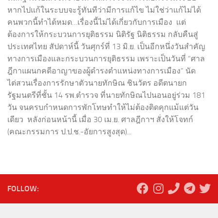
หากไปแก้ในระบบจะรู้ทันทีว่ามีการแก้ไข ไม่ใช่ว่าแก้ไม่ได้
คนพวกนี้ทำได้หมด…เรื่องนี้ไม่ได้เกี่ยวกับการเมือง แต่
ต้องการให้กระบวนการยุติธรรม นิติรัฐ นิติธรรม กลับคืนสู่
ประเทศไทย สัปดาห์นี้ วันศุกร์ที่ 13 มิ.ย. เป็นอีกหนึ่งวันสำคัญ
ทางการเมืองและกระบวนการยุติธรรม เพราะเป็นวันที่ “ศาล
ฎีกาแผนกคดีอาญาของผู้ดำรงตำแหน่งทางการเมือง” นัด
ไต่สวนเรื่องการรักษาตัวนายทักษิณ ชินวัตร อดีตนายก
รัฐมนตรีที่ชั้น 14 รพ.ตำรวจ ที่นายทักษิณไปนอนอยู่ร่วม 181
วัน จนครบกำหนดการพักโทษทำให้ไม่ต้องติดคุกแม้แต่วัน
เดียว หลังก่อนหน้านี้ เมื่อ 30 เม.ย. ศาลฎีกาฯ สั่งให้โจทก์
(คณะกรรมการ ป.ป.ช.-อัยการสูงสุด)...
FOLLOW: