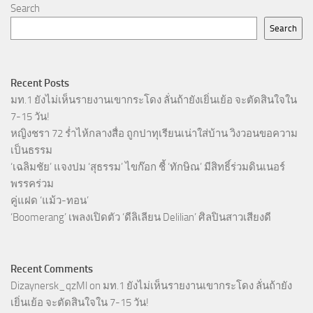
Search
Search
Recent Posts
มท.1 ยังไม่เห็นรายงานเขากระโดง ลั่นถ้ายังเยิ่นเย้อ จะตัดสินใจใน
7-15 วัน!
หญิงชรา 72 ร่ำไห้กลางสื่อ ถูกปาทุเรียนเน่าใส่บ้าน วิงวอนขอความ
เป็นธรรม
‘เฉลิมชัย’ แจงปม ‘สุธรรม’ ไขก๊อก ชี้ ‘ทักษิณ’ มีสิทธิ์ร่วมดินเนอร์
พรรคร่วม
คู่แฝด ‘แม้ว-ทอน’
‘Boomerang’ เพลงเปิดตัว ‘ดีลิเลียน Delilian’ ศิลปินสาวเสียงดี
Recent Comments
Dizaynersk_qzMl
on
มท.1 ยังไม่เห็นรายงานเขากระโดง ลั่นถ้ายัง
เยิ่นเย้อ จะตัดสินใจใน 7-15 วัน!