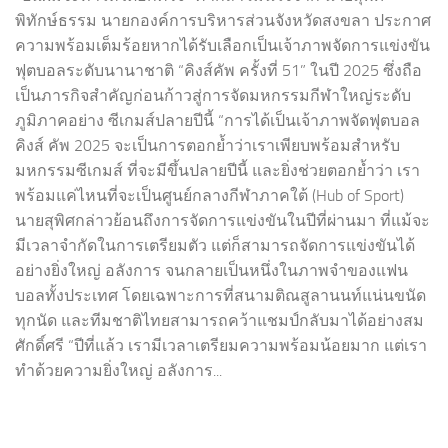
พิทักษ์ธรรม นายกองค์การบริหารส่วนจังหวัดสงขลา ประกาศ
ความพร้อมเต็มร้อยหากได้รับเลือกเป็นเจ้าภาพจัดการแข่งขัน
ฟุตบอลระดับนานาชาติ “คิงส์คัพ ครั้งที่ 51” ในปี 2025 ซึ่งถือ
เป็นภารกิจสำคัญก่อนก้าวสู่การจัดมหกรรมกีฬาใหญ่ระดับ
ภูมิภาคอย่าง ซีเกมส์ปลายปีนี้ “การได้เป็นเจ้าภาพจัดฟุตบอล
คิงส์ คัพ 2025 จะเป็นการตอกย้ำว่าเราเพียบพร้อมสำหรับ
มหกรรมซีเกมส์ ที่จะมีขึ้นปลายปีนี้ และยิ่งช่วยตอกย้ำว่า เรา
พร้อมแค่ไหนที่จะเป็นศูนย์กลางกีฬาภาคใต้ (Hub of Sport)
นายสุพิศกล่าวย้อนถึงการจัดการแข่งขันในปีที่ผ่านมา ที่แม้จะ
มีเวลาจำกัดในการเตรียมตัว แต่ก็สามารถจัดการแข่งขันได้
อย่างยิ่งใหญ่ อลังการ จนกลายเป็นหนึ่งในภาพจำของแฟน
บอลทั้งประเทศ โดยเฉพาะการที่สนามติณสูลานนท์แน่นขนัด
ทุกนัด และทีมชาติไทยสามารถคว้าแชมป์กลับมาได้อย่างสม
ศักดิ์ศรี “ปีที่แล้ว เรามีเวลาเตรียมความพร้อมน้อยมาก แต่เรา
ทำด้วยความยิ่งใหญ่ อลังการ...