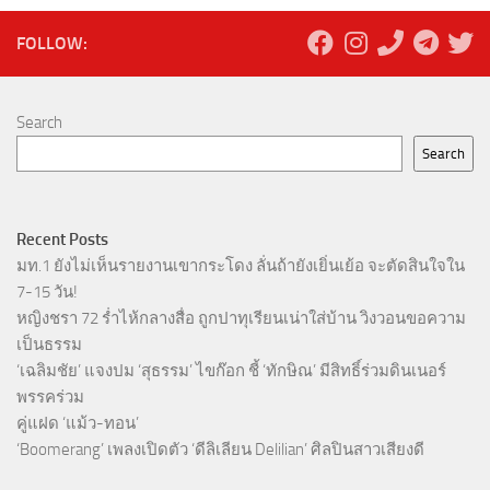
FOLLOW:
Search
Search
Recent Posts
มท.1 ยังไม่เห็นรายงานเขากระโดง ลั่นถ้ายังเยิ่นเย้อ จะตัดสินใจใน
7-15 วัน!
หญิงชรา 72 ร่ำไห้กลางสื่อ ถูกปาทุเรียนเน่าใส่บ้าน วิงวอนขอความ
เป็นธรรม
‘เฉลิมชัย’ แจงปม ‘สุธรรม’ ไขก๊อก ชี้ ‘ทักษิณ’ มีสิทธิ์ร่วมดินเนอร์
พรรคร่วม
คู่แฝด ‘แม้ว-ทอน’
‘Boomerang’ เพลงเปิดตัว ‘ดีลิเลียน Delilian’ ศิลปินสาวเสียงดี