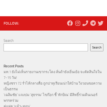
FOLLOW:
Search
Search
Recent Posts
มท.1 ยังไม่เห็นรายงานเขากระโดง ลั่นถ้ายังเยิ่นเย้อ จะตัดสินใจใน
7-15 วัน!
หญิงชรา 72 ร่ำไห้กลางสื่อ ถูกปาทุเรียนเน่าใส่บ้าน วิงวอนขอความ
เป็นธรรม
‘เฉลิมชัย’ แจงปม ‘สุธรรม’ ไขก๊อก ชี้ ‘ทักษิณ’ มีสิทธิ์ร่วมดินเนอร์
พรรคร่วม
คู่แฝด ‘แม้ว-ทอน’