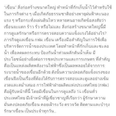
“เขื่อน” สิ่งก่อสร้างขนาดใหญ่ ทำหน้าที่กักเก็บน้ำไว้สำหรับใช้
ในภารกิจต่าง ๆ เมื่อเกิดภัยธรรมชาติอย่างพายุฝนฟ้าคะนอง
แรง ๆ หรือกระทั่งแผ่นดินไหว หลายคนอาจเกิดข้อสงสัยว่า
เขื่อนจะแตก ร้าว รั่ว หรือไม่และ สิ่งก่อสร้างขนาดใหญ่นี้มี
การดูแลรักษาหรือการตรวจสอบความแข็งแรงได้อย่างไร?
ภารกิจดูแลเขื่อน กฟผ. เขื่อน เครื่องมือสำคัญในการใช้เพื่อ
บริหารจัดการน้ำของประเทศ โดยทำหน้าที่กักเก็บและชะลอ
น้ำ เพื่อลดผลกระทบ ป้องกันน้ำท่วมผลักดันน้ำเค็ม มี
ประโยชน์อย่างยิ่งต่อการชลประทานและการเกษตร ที่สำคัญ
คือเป็นแหล่งผลิตพลังงานไฟฟ้าซึ่งเป็นผลพลอยได้จากการ
ระบายน้ำของเขื่อนอีกด้วย ดังนั้นความปลอดภัยแข็งแรงของ
เขื่อนจึงเป็นเรื่องที่ต้องได้รับการตรวจสอบและดูแลอย่างเข้ม
งวดและสม่ำเสมอ การไฟฟ้าฝ่ายผลิตแห่งประเทศไทย (กฟผ.)
คือผู้รับหน้าที่นี้ โดยมีเขื่อนในการดูแลถึง 14 เขื่อนทั่ว
ประเทศไทย มีเจ้าหน้าที่ผู้เชี่ยวชาญที่เรียกว่า ผู้รักษาความ
มั่นคงปลอดภัยเขื่อน คอยเฝ้าระวัง ตรวจวัด ติดตามและบำรุง
รักษาเขื่อน เป็นประจำทุกวัน...