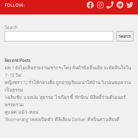
FOLLOW:
Search
Search
Recent Posts
มท.1 ยังไม่เห็นรายงานเขากระโดง ลั่นถ้ายังเยิ่นเย้อ จะตัดสินใจใน
7-15 วัน!
หญิงชรา 72 ร่ำไห้กลางสื่อ ถูกปาทุเรียนเน่าใส่บ้าน วิงวอนขอความ
เป็นธรรม
‘เฉลิมชัย’ แจงปม ‘สุธรรม’ ไขก๊อก ชี้ ‘ทักษิณ’ มีสิทธิ์ร่วมดินเนอร์
พรรคร่วม
คู่แฝด ‘แม้ว-ทอน’
‘Boomerang’ เพลงเปิดตัว ‘ดีลิเลียน Delilian’ ศิลปินสาวเสียงดี