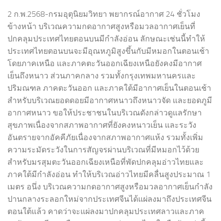
2 ก.พ.2568-กรมอุตุนิยมวิทยา พยากรณ์อากาศ 24 ชั่วโมง
ข้างหน้า บริเวณความกดอากาศสูงหรือมวลอากาศเย็นที่
ปกคลุมประเทศไทยตอนบนมีกำลังอ่อน ลักษณะเช่นนี้ทำให้
ประเทศไทยตอนบนจะมีอุณหภูมิสูงขึ้นกับมีหมอกในตอนเช้า
โดยภาคเหนือ และภาคตะวันออกเฉียงเหนือยังคงมีอากาศ
เย็นถึงหนาว ส่วนภาคกลาง รวมทั้งกรุงเทพมหานครและ
ปริมณฑล ภาคตะวันออก และภาคใต้มีอากาศเย็นในตอนเช้า
สำหรับบริเวณยอดดอยมีอากาศหนาวถึงหนาวจัด และยอดภูมี
อากาศหนาว ขอให้ประชาชนในบริเวณดังกล่าวดูแลรักษา
สุขภาพเนื่องจากสภาพอากาศที่ยังคงหนาวเย็น และระวัง
อันตรายจากอัคคีภัยเนื่องจากสภาพอากาศแห้ง รวมทั้งเพิ่ม
ความระมัดระวังในการสัญจรผ่านบริเวณที่มีหมอกไว้ด้วย
สำหรับมรสุมตะวันออกเฉียงเหนือที่พัดปกคลุมอ่าวไทยและ
ภาคใต้มีกำลังอ่อน ทำให้บริเวณอ่าวไทยมีคลื่นสูงประมาณ 1
เมตร อนึ่ง บริเวณความกดอากาศสูงหรือมวลอากาศเย็นกำลัง
ปานกลางระลอกใหม่จากประเทศจีนได้แผ่ลงมาถึงประเทศจีน
ตอนใต้แล้ว คาดว่าจะแผ่ลงมาปกคลุมประเทศลาวและภาค