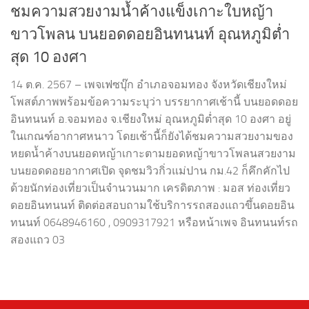
ชมความสวยงามน้ำค้างแข็งเกาะใบหญ้า
ขาวโพลน บนยอดดอยอินทนนท์ อุณหภูมิต่ำ
สุด 10 องศา
14 ต.ค. 2567 – เพจเฟซบุ๊ก อำเภอจอมทอง จังหวัดเชียงใหม่
โพสต์ภาพพร้อมข้อความระบุว่า บรรยากาศเช้านี้ บนยอดดอย
อินทนนท์ อ.จอมทอง จ.เชียงใหม่ อุณหภูมิต่ำสุด 10 องศา อยู่
ในเกณฑ์อากาศหนาว โดยเช้านี้ก็ยังได้ชมความสวยงามของ
หยดน้ำค้างบนยอดหญ้าเกาะตามยอดหญ้าขาวโพลนสวยงาม
บนยอดดอยอากาศเปิด จุดชมวิวกิ่วแม่ปาน กม.42 ก็คึกคักไป
ด้วยนักท่องเที่ยวเป็นจำนวนมาก เครดิตภาพ : มอส ท่องเที่ยว
ดอยอินทนนท์ ติดต่อ​สอบถามใช้บริการรถสองแถวขึ้นดอยอิน
ทนนท์ 0648946160 , 0909317921 หรือหน้าเพจ อินทนนท์รถ
สองแถว 03